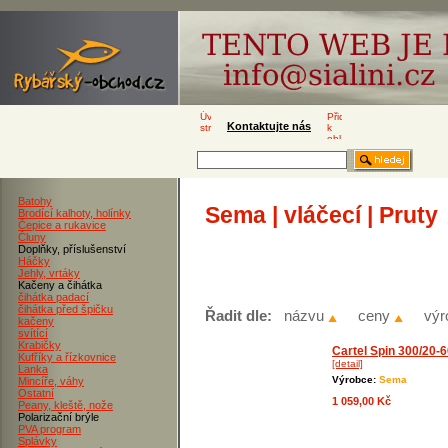
Kontaktujte nás
Batohy
Sema | vláčecí | Pruty
Brodící kalhoty, holínky
Čepice a rukavice
Čluny
Doplňky, příslušenství
Háčky
Jehly, vrtáky
Kačeny a čihátka
čihátka padací
čihátka před špičku
Řadit dle:
názvu
ceny
výr
kačeny
svítící
Krabičky
Cartel Spin 300/20-
Kufříky a řízkovnice
[detail]
Lanka
Výrobce:
Sema
Mincíře, váhy
Ostatní
1 059,00 Kč
Peany, kleště, nože
Polarizační brýle
PVA program
Splávky