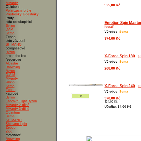
Mivardy
925,00 Kč
Oblečení
Polarizační brýle
Přístřešky a deštníky
Pruty
biče teleskopické
Emotion Spin Maste
Byron
[detail]
DAM
Výrobce:
Sema
Sema
Zebco
974,00 Kč
biče závodní
SHIMANO
bolognesové
Byron
cross the line
X-Force Spin 180
[d
feederové
Výrobce:
Sema
Albastar
Browning
268,00 Kč
Byron
D.A.M
Mivardy
Rhino
X-Force Spin 240
Sema
[d
Zebco
Výrobce:
Sema
kaprové
Byron
370,00 Kč
Kaprové Light Byron
434,00 Kč
Mivardy 2-dílné
Ušetříte:
64,00 Kč
Mivardy 3-dílné
Quantum
Sema
SHIMANO
Shimano Light
Zebco
Zico
matchové
Browning