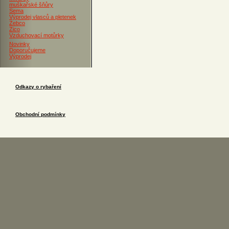
muškařské šňůry
Sema
Výprodej vlasců a pletenek
Zebco
Zico
Vzduchovací motůrky
Novinky
Doporučujeme
Výprodej
Odkazy o rybaření
Obchodní podmínky