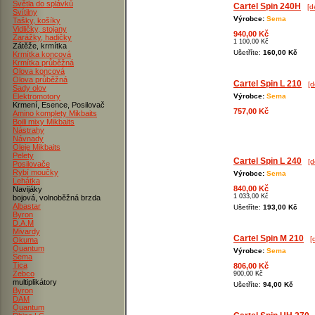
Světla do splávků
Cartel Spin 240H
[d
Svítilny
Výrobce:
Sema
Tašky, košíky
Vidličky, stojany
940,00 Kč
Zarážky, hadičky
1 100,00 Kč
Zátěže, krmítka
Ušetříte:
160,00 Kč
Krmítka koncová
Krmítka průběžná
Olova koncová
Olova průběžná
Cartel Spin L 210
[d
Sady olov
Elektromotory
Výrobce:
Sema
Krmení, Esence, Posilovač
757,00 Kč
Amino komplety Mikbaits
Boili mixy Mikbaits
Nástrahy
Návnady
Oleje Mikbaits
Pelety
Cartel Spin L 240
[d
Posilovače
Rybí moučky
Výrobce:
Sema
Lehátka
840,00 Kč
Navijáky
1 033,00 Kč
bojová, volnoběžná brzda
Albastar
Ušetříte:
193,00 Kč
Byron
D.A.M
Mivardy
Cartel Spin M 210
[
Okuma
Quantum
Výrobce:
Sema
Sema
Tica
806,00 Kč
Zebco
900,00 Kč
multiplikátory
Ušetříte:
94,00 Kč
Byron
DAM
Quantum