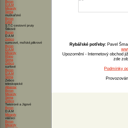
Byron
D.A.M
Mivardy
Sema
muškařské
Byron
DAM
S.T.C-cestovní pruty
Štikové
Byron
D.A.M
Zebco
sumcové, mořské,pilkrové
Rybářské potřeby
: Pavel Šma
Byron
www
D.A.M
Mivardy
Upozornění - Internetový obchod ji
Rhino
zde zob
Sema
Zebco
surfové
Podmínky po
Byron
D.A.M
Sema
Provozová
Zebco
teleskopické
Albastar
Byron
Mivardy
Sema
Zebco
Twistrové a Jigové
Byron
D.A.M
Mivardy
vláčecí
Byron
Mivardy