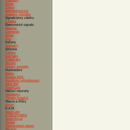
Quantum
Sema
Zebco
Winklepickerové
Sedačky, křesílka
Signalizátory záběru
Čihátka
Elektronické signaliz.
Albastar
Cormorán
Sema
Zico
Kačeny
Swingery
Síťovina
Čeřeny
Gaf háky
Podběráky
Vezírky
Sonary, echoloty
Humminbird
Matrix
Piranha MAX
Rozšiřující příslušenství
Série 900
SmartCast
Vláčecí nástrahy
Plandavky
Třpytky Rotační
Vlasce a šňůry
Byron
D.A.M
Spezi Line
STEELPOWER
Sumo Royal
Tectan
Fluorocarbon vlasec
Mivardy