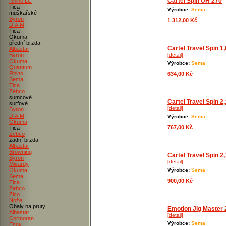
Cartel Spin UH 270
Rhino LC
Tica
Výrobce:
Sema
muškařské
Byron
1 312,00 Kč
D.A.M
Tica
Okuma
přední brzda
Cartel Travel Spin 1
Albastar
Byron
[detail]
Okuma
Výrobce:
Sema
Quantum
Rhino
634,00 Kč
Sema
Tica
Zebco
sumcové
Cartel Travel Spin 2
surfové
[detail]
Byron
D.A.M
Výrobce:
Sema
Okuma
767,00 Kč
Tica
Zebco
zadní brzda
Albastar
Browning
Cartel Travel Spin 2
Byron
[detail]
Mivardy
Okuma
Výrobce:
Sema
Sema
900,00 Kč
Tica
Zebco
Zico
Nože
Obaly na pruty
Emotion Jig Master
Albastar
[detail]
Cormoran
Výrobce:
Sema
Esox