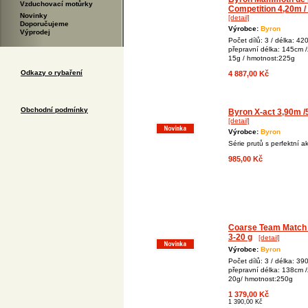
Vzduchovací motůrky
Competition 4,20m /
Novinky
[detail]
Doporučujeme
Výrobce:
Byron
Výprodej
Počet dílů: 3 / délka: 42
přepravní délka: 145cm /
15g / hmotnost:225g
Odkazy o rybaření
4 887,00 Kč
Obchodní podmínky
Byron X-act 3,90m /
[detail]
Výrobce:
Byron
Série prutů s perfektní ak
985,00 Kč
Coarse Team Match 
3-20 g
[detail]
Výrobce:
Byron
Počet dílů: 3 / délka: 39
přepravní délka: 138cm /
20g/ hmotnost:250g
1 379,00 Kč
1 390,00 Kč