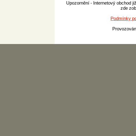
Upozornění - Internetový obchod ji
zde zob
Podmínky po
Provozová