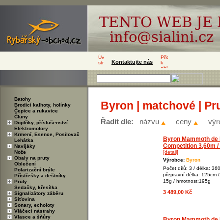
Kontaktujte nás
Batohy
Byron | matchové | Pr
Brodící kalhoty, holínky
Čepice a rukavice
Čluny
Řadit dle:
názvu
ceny
výr
Doplňky, příslušenství
Elektromotory
Krmení, Esence, Posilovač
Byron Mammoth de 
Lehátka
Competition 3,60m /
Navijáky
Nože
[detail]
Obaly na pruty
Výrobce:
Byron
Oblečení
Počet dílů: 3 / délka: 36
Polarizační brýle
přepravní délka: 125cm /
Přístřešky a deštníky
15g / hmotnost:195g
Pruty
Sedačky, křesílka
3 489,00 Kč
Signalizátory záběru
Síťovina
Sonary, echoloty
Vláčecí nástrahy
Vlasce a šňůry
Byron Mammoth de 