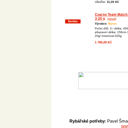
Ušetříte:
11,00 Kč
Coarse Team Match 
3-20 g
[detail]
Výrobce:
Byron
Počet dílů: 3 / délka: 45
přepravní délka: 158cm /
20g/ hmotnost:320g
1 785,00 Kč
Rybářské potřeby
: Pavel Šma
www