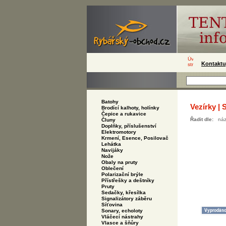
Kontaktu
Batohy
Vezírky | 
Brodící kalhoty, holínky
Čepice a rukavice
Řadit dle:
ná
Čluny
Doplňky, příslušenství
Elektromotory
Krmení, Esence, Posilovač
Lehátka
Navijáky
Nože
Obaly na pruty
Oblečení
Polarizační brýle
Přístřešky a deštníky
Pruty
Sedačky, křesílka
Signalizátory záběru
Síťovina
Sonary, echoloty
Vláčecí nástrahy
Vlasce a šňůry