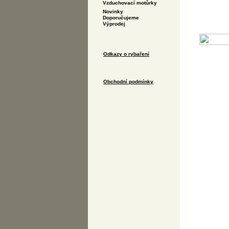
Vzduchovací motůrky
Novinky
Doporučujeme
Výprodej
Odkazy o rybaření
Obchodní podmínky