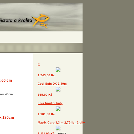
E
1 243,00 Kč
k 60 cm
Cool Spin DX 2,40m
měr 45cm
555,00 Kč
Elka brodící boty
1 161,00 Kč
ek 180cm
Matrix Carp 3,3 m 2,75 lb - 2 díly
1 111,00 Kč
1 136,00 Kč