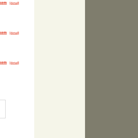
ákem
[detail]
ákem
[detail]
ákem
[detail]