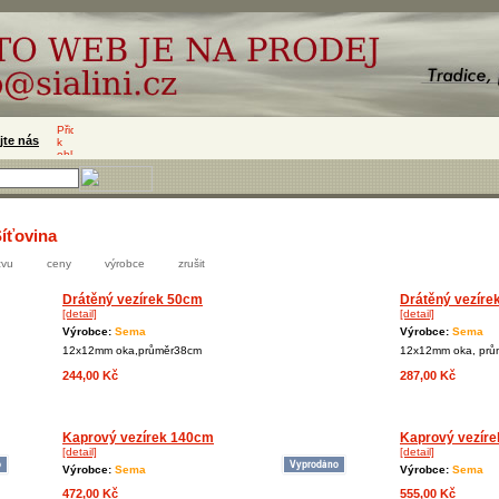
jte nás
Síťovina
zvu
ceny
výrobce
zrušit
Drátěný vezírek 50cm
Drátěný vezíre
[detail]
[detail]
Výrobce:
Sema
Výrobce:
Sema
12x12mm oka,průměr38cm
12x12mm oka, prů
244,00 Kč
287,00 Kč
Kaprový vezírek 140cm
Kaprový vezír
[detail]
[detail]
Výrobce:
Sema
Výrobce:
Sema
472,00 Kč
555,00 Kč