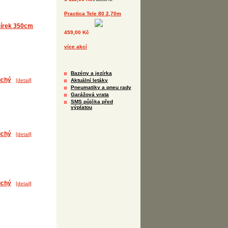
Practica Tele 80 2,70m
zírek 350cm
459,00 Kč
více akcí
Bazény a jezírka
uchý
Aktuální letáky
[detail]
Pneumatiky a pneu rady
Garážová vrata
SMS půjčka před
výplatou
uchý
[detail]
uchý
[detail]