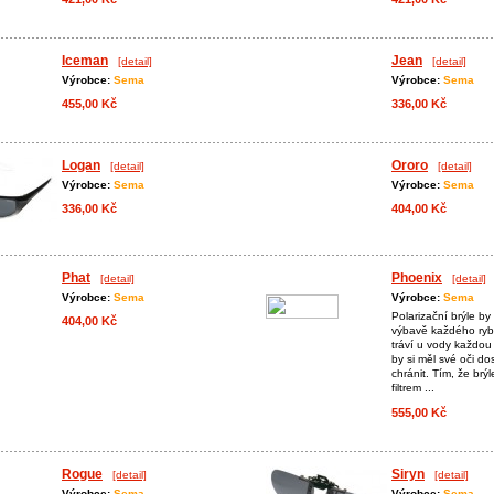
Iceman
Jean
[detail]
[detail]
Výrobce:
Sema
Výrobce:
Sema
455,00 Kč
336,00 Kč
Logan
Ororo
[detail]
[detail]
Výrobce:
Sema
Výrobce:
Sema
336,00 Kč
404,00 Kč
Phat
Phoenix
[detail]
[detail]
Výrobce:
Sema
Výrobce:
Sema
Polarizační brýle by
404,00 Kč
výbavě každého ryb
tráví u vody každou 
by si měl své oči do
chránit. Tím, že brý
filtrem ...
555,00 Kč
Rogue
Siryn
[detail]
[detail]
Výrobce:
Sema
Výrobce:
Sema