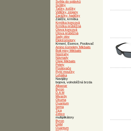
Světla do splávků
Svítilny
Tašky, košíky
Vidličky, stojany
Zarážky, hadičky
Zátěže, krmítka
Krmítka koncová
Krmítka průběžná
Olova koncová
Olova průběžná
Sady olov
Elektromotory
Krmení, Esence, Posilovač
Amino komplety Mikbaits
Boili mixy Mikbaits
Nástrahy
Návnady
Oleje Mikbaits
Pelety
Posilovače
Rybí moučky
Lehátka
Navijáky
bojová, volnoběžná brzda
Albastar
Byron
D.A.M
Mivardy
Okuma
Quantum
Sema
Tica
Zebco
multiplikátory
Byron
DAM
Quantum