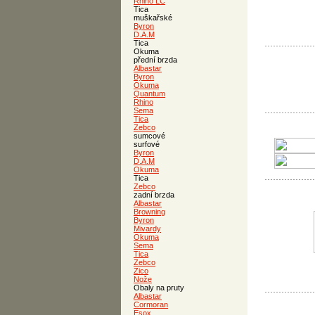
Rhino LC
Tica
muškařské
Byron
D.A.M
Tica
Okuma
přední brzda
Albastar
Byron
Okuma
Quantum
Rhino
Sema
Tica
Zebco
sumcové
surfové
Byron
D.A.M
Okuma
Tica
Zebco
zadní brzda
Albastar
Browning
Byron
Mivardy
Okuma
Sema
Tica
Zebco
Zico
Nože
Obaly na pruty
Albastar
Cormoran
Esox