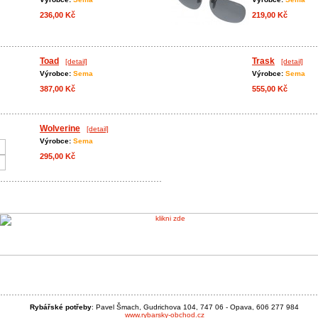
236,00 Kč
219,00 Kč
Toad
Trask
[detail]
[detail]
Výrobce:
Sema
Výrobce:
Sema
387,00 Kč
555,00 Kč
Wolverine
[detail]
Výrobce:
Sema
295,00 Kč
Rybářské potřeby
: Pavel Šmach, Gudrichova 104, 747 06 - Opava, 606 277 984
www.rybarsky-obchod.cz