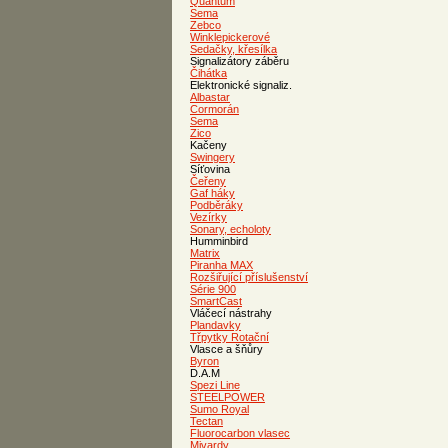
Quantum
Sema
Zebco
Winklepickerové
Sedačky, křesílka
Signalizátory záběru
Čihátka
Elektronické signaliz.
Albastar
Cormorán
Sema
Zico
Kačeny
Swingery
Síťovina
Čeřeny
Gaf háky
Podběráky
Vezírky
Sonary, echoloty
Humminbird
Matrix
Piranha MAX
Rozšiřující příslušenství
Série 900
SmartCast
Vláčecí nástrahy
Plandavky
Třpytky Rotační
Vlasce a šňůry
Byron
D.A.M
Spezi Line
STEELPOWER
Sumo Royal
Tectan
Fluorocarbon vlasec
Mivardy