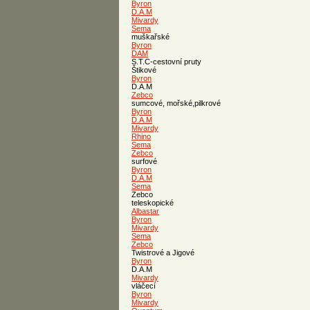
Byron
D.A.M
Mivardy
Sema
muškařské
Byron
DAM
S.T.C-cestovní pruty
Štikové
Byron
D.A.M
Zebco
sumcové, mořské,pilkrové
Byron
D.A.M
Mivardy
Rhino
Sema
Zebco
surfové
Byron
D.A.M
Sema
Zebco
teleskopické
Albastar
Byron
Mivardy
Sema
Zebco
Twistrové a Jigové
Byron
D.A.M
Mivardy
vláčecí
Byron
Mivardy