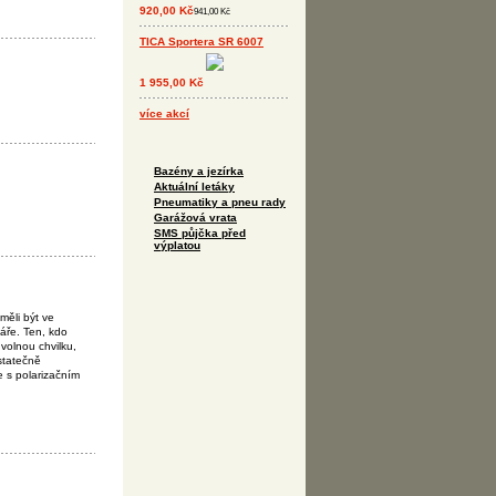
920,00 Kč
941,00 Kč
TICA Sportera SR 6007
1 955,00 Kč
více akcí
Bazény a jezírka
Aktuální letáky
Pneumatiky a pneu rady
Garážová vrata
SMS půjčka před
výplatou
 měli být ve
áře. Ten, kdo
volnou chvilku,
statečně
le s polarizačním