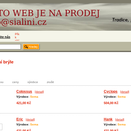
jte nás
í brýle
zvu
ceny
výrobce
zrušit
Colossus
Cyclops
[detail]
[detail]
Výrobce:
Sema
Výrobce:
Sema
421,00 Kč
504,00 Kč
Eric
Hank
[detail]
[detail]
Výrobce:
Sema
Výrobce:
Sema
421,00 Kč
421,00 Kč