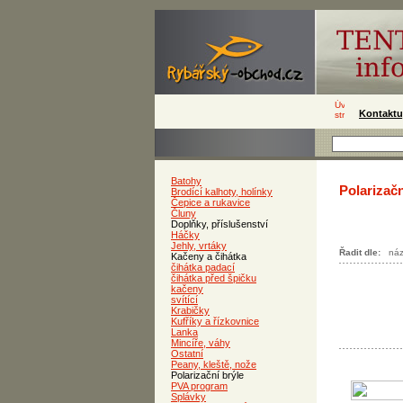
Kontaktu
Batohy
Polarizačn
Brodící kalhoty, holínky
Čepice a rukavice
Čluny
Doplňky, příslušenství
Háčky
Jehly, vrtáky
Řadit dle:
ná
Kačeny a čihátka
čihátka padací
čihátka před špičku
kačeny
svítící
Krabičky
Kufříky a řízkovnice
Lanka
Mincíře, váhy
Ostatní
Peany, kleště, nože
Polarizační brýle
PVA program
Splávky