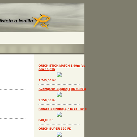
QUICK STICK MATCH 3,90m /do
cca 15 g15
1 749,00 Kč
Avantgarde Jigging 1,85 m 80 g
2 150,00 Kč
Fanatic Spinning 2,7 m 15 - 40 g
840,00 Kč
QUICK SUPER 320 FD