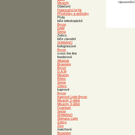
Upozornění 
Mivardy
Oblečení
Polarizační brýle
Přístřešky a deštníky
Pruty
biče teleskopické
Byron
DAM
Sema
Zebco
biče závodní
SHIMANO
bolognesové
Byron
cross the line
feederové
Albastar
Browning
Byron
D.A.M
Mivardy
Rhino
Sema
Zebco
kaprové
Byron
Kaprové Light Byron
Mivardy 2-dílné
Mivardy 3-dílné
Quantum
Sema
SHIMANO
Shimano Light
Zebco
Zico
matchové
Browning