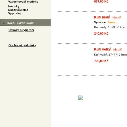
667,00 Kč
Vzduchovací motůrky
Novinky
Doporučujeme
Výprodej
Kufr malý
[detail]
Výrobce:
Sema
Kufr malý, 15×33×14cm
Odkazy o rybaření
240,00 Kč
Obchodní podmínky
Kufr velký
[detail]
Kufr velký, 27×47×24mm
700,00 Kč