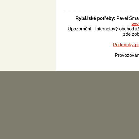
Rybářské potřeby
: Pavel Šma
www
Upozornění - Internetový obchod ji
zde zob
Podmínky po
Provozová