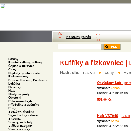
Kontaktujte nás
Batohy
Kufříky a řízkovnice |
Brodící kalhoty, holínky
Čepice a rukavice
Čluny
Řadit dle:
názvu
ceny
výr
Doplňky, příslušenství
Elektromotory
Krmení, Esence, Posilovač
Osvětlený kufr
[deta
Lehátka
Navijáky
Výrobce:
Zebco
Nože
Rozměr: 30×18×15 cm
Obaly na pruty
Oblečení
551,00 Kč
Polarizační brýle
Přístřešky a deštníky
Pruty
Sedačky, křesílka
Signalizátory záběru
Kufr VS7040
[detail]
Síťovina
Výrobce:
Sema
Sonary, echoloty
Vláčecí nástrahy
Rozměr: 39×22×22 cm
Vlasce a šňůry