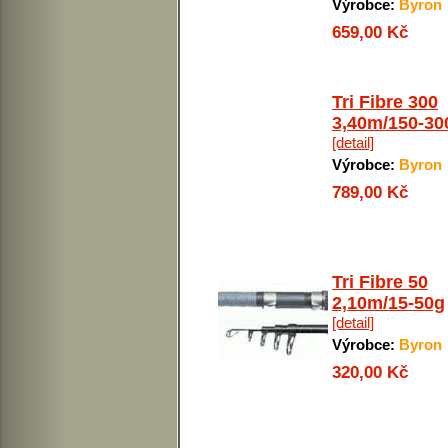
Výrobce:
Byron
659,00 Kč
Tri Fibre 300
3,40m/150-30
[detail]
Výrobce:
Byron
789,00 Kč
Tri Fibre 50
2,10m/15-50g
[detail]
Výrobce:
Byron
320,00 Kč