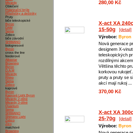
280,00 Kč
Mivardy
Oblečení
Polarizační brýle
Přístřešky a deštníky
Pruty
biče teleskopické
X-act XA 240
Byron
DAM
15-50g
[detail]
Sema
Zebco
Výrobce:
Byron
biče závodní
SHIMANO
Nová generace pr
bolognesové
designem X-vinutí
Byron
cross the line
teleskopických pr
feederové
Albastar
rozdílnými akcem
Browning
Většina těchto pr
Byron
D.A.M
korkovou rukojeť.
Mivardy
pruty a pruty se si
Rhino
Sema
akcí mají rukoj ...
Zebco
kaprové
370,00 Kč
Byron
Kaprové Light Byron
Mivardy 2-dílné
Mivardy 3-dílné
Quantum
Sema
X-act XA 300
SHIMANO
Shimano Light
25-70g
[detail]
Zebco
Zico
Výrobce:
Byron
matchové
Browning
Nová generace pr