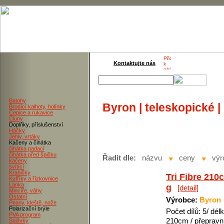
Kontaktujte nás
Batohy
Byron | teleskopické |
Brodící kalhoty, holínky
Čepice a rukavice
Čluny
Doplňky, příslušenství
Háčky
Jehly, vrtáky
Kačeny a čihátka
čihátka padací
čihátka před špičku
Řadit dle:
názvu
ceny
výr
kačeny
svítící
Krabičky
Tri Fibre 210
Kufříky a řízkovnice
Lanka
g
[detail]
Mincíře, váhy
Ostatní
Výrobce:
Byron
Peany, kleště, nože
Polarizační brýle
Počet dílů: 5/ délk
PVA program
210cm / přepravní
Splávky