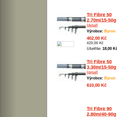
Tri Fibre 50
2,70m/15-50g
[detail]
Výrobce:
Byron
402,00 Kč
420,00 Kč
Ušetříte:
18,00 K
Tri Fibre 50
3,30m/15-50g
[detail]
Výrobce:
Byron
610,00 Kč
Tri Fibre 90
2,80m/40-90g