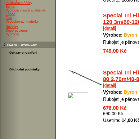
muškařské šňůry
Sema
Výprodej vlasců a pletenek
Zebco
Special Tri Fi
Zico
120 3m/60-12
Vzduchovací motůrky
Novinky
[detail]
Doporučujeme
Výprodej
Výrobce:
Byron
Rukojeť je pěnov
749,00 Kč
Odkazy o rybaření
Obchodní podmínky
Special Tri Fi
80 2,70m/40-
[detail]
Výrobce:
Byron
Rukojeť je pěnov
676,00 Kč
690,00 Kč
Ušetříte:
14,00 K