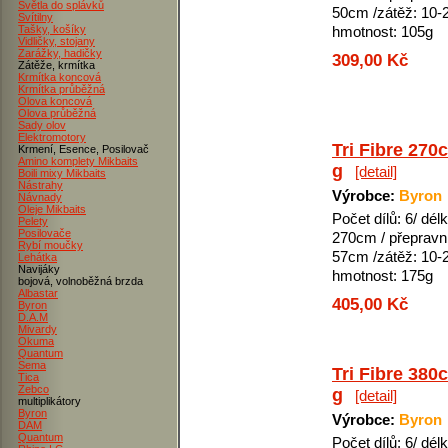
Světla do splávků
50cm /zátěž: 10-2
Svítilny
Tašky, košíky
hmotnost: 105g
Vidličky, stojany
Zarážky, hadičky
309,00 Kč
Zátěže, krmítka
Krmítka koncová
Krmítka průběžná
Olova koncová
Olova průběžná
Sady olov
Elektromotory
Tri Fibre 270
Krmení, Esence, Posilovač
Amino komplety Mikbaits
g
[detail]
Boili mixy Mikbaits
Nástrahy
Výrobce:
Byron
Návnady
Oleje Mikbaits
Počet dílů: 6/ délk
Pelety
Posilovače
270cm / přepravní
Rybí moučky
57cm /zátěž: 10-2
Lehátka
Navijáky
hmotnost: 175g
bojová, volnoběžná brzda
Albastar
405,00 Kč
Byron
D.A.M
Mivardy
Okuma
Quantum
Sema
Tri Fibre 380
Tica
Zebco
g
[detail]
multiplikátory
Byron
Výrobce:
Byron
DAM
Quantum
Počet dílů: 6/ délk