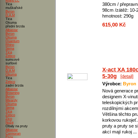
Rhino LC
380cm / přepravní
Tica
muškařské
98cm /zátěž: 10-2
Byron
D.A.M
hmotnost: 290g
Tica
Okuma
615,00 Kč
přední brzda
Albastar
Byron
Okuma
Quantum
Rhino
Sema
Tica
Zebco
sumcové
surfové
Byron
X-act XA 180
D.A.M
Okuma
5-30g
[detail]
Tica
Zebco
Výrobce:
Byron
zadní brzda
Albastar
Nová generace pr
Browning
designem X-vinutí
Byron
Mivardy
teleskopických pr
Okuma
Sema
rozdílnými akcem
Tica
Většina těchto pr
Zebco
Zico
korkovou rukojeť.
Nože
pruty a pruty se si
Obaly na pruty
Albastar
akcí mají rukoj ...
Cormoran
Esox