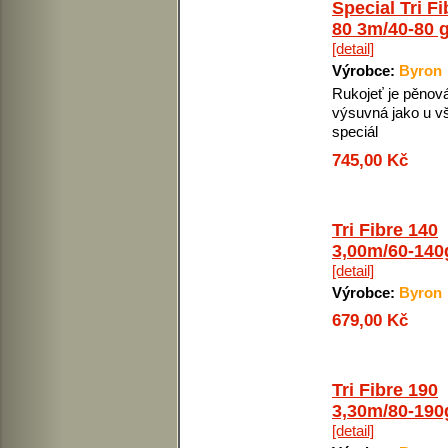
Special Tri Fi
80 3m/40-80 
[detail]
Výrobce:
Byron
Rukojeť je pěnov
výsuvná jako u v
speciál
745,00 Kč
Tri Fibre 140
3,00m/60-140
[detail]
Výrobce:
Byron
679,00 Kč
Tri Fibre 190
3,30m/80-190
[detail]