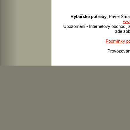
Rybářské potřeby
: Pavel Šma
www
Upozornění - Internetový obchod ji
zde zob
Podmínky po
Provozová