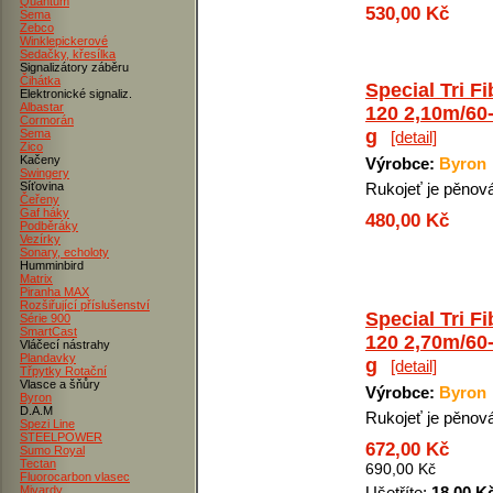
Quantum
530,00 Kč
Sema
Zebco
Winklepickerové
Sedačky, křesílka
Signalizátory záběru
Čihátka
Special Tri Fi
Elektronické signaliz.
Albastar
120 2,10m/60
Cormorán
g
Sema
[detail]
Zico
Kačeny
Výrobce:
Byron
Swingery
Síťovina
Rukojeť je pěnov
Čeřeny
Gaf háky
480,00 Kč
Podběráky
Vezírky
Sonary, echoloty
Humminbird
Matrix
Piranha MAX
Rozšiřující příslušenství
Special Tri Fi
Série 900
SmartCast
120 2,70m/60
Vláčecí nástrahy
Plandavky
g
[detail]
Třpytky Rotační
Vlasce a šňůry
Výrobce:
Byron
Byron
D.A.M
Rukojeť je pěnov
Spezi Line
STEELPOWER
672,00 Kč
Sumo Royal
Tectan
690,00 Kč
Fluorocarbon vlasec
Mivardy
Ušetříte:
18,00 K