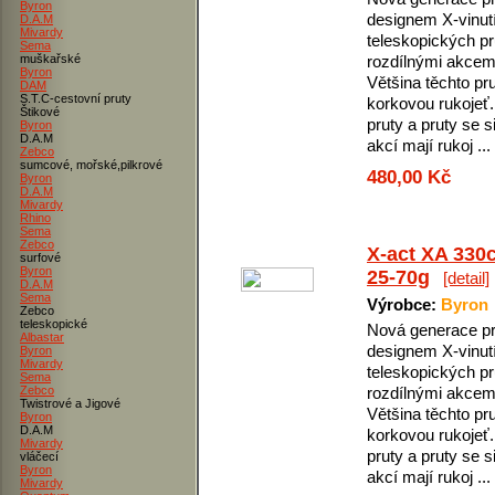
Byron
designem X-vinutí
D.A.M
Mivardy
teleskopických pr
Sema
muškařské
rozdílnými akcem
Byron
Většina těchto pr
DAM
S.T.C-cestovní pruty
korkovou rukojeť.
Štikové
pruty a pruty se si
Byron
D.A.M
akcí mají rukoj ...
Zebco
sumcové, mořské,pilkrové
480,00 Kč
Byron
D.A.M
Mivardy
Rhino
Sema
Zebco
X-act XA 330
surfové
Byron
25-70g
[detail]
D.A.M
Sema
Výrobce:
Byron
Zebco
teleskopické
Nová generace pr
Albastar
designem X-vinutí
Byron
Mivardy
teleskopických pr
Sema
Zebco
rozdílnými akcem
Twistrové a Jigové
Většina těchto pr
Byron
D.A.M
korkovou rukojeť.
Mivardy
pruty a pruty se si
vláčecí
Byron
akcí mají rukoj ...
Mivardy