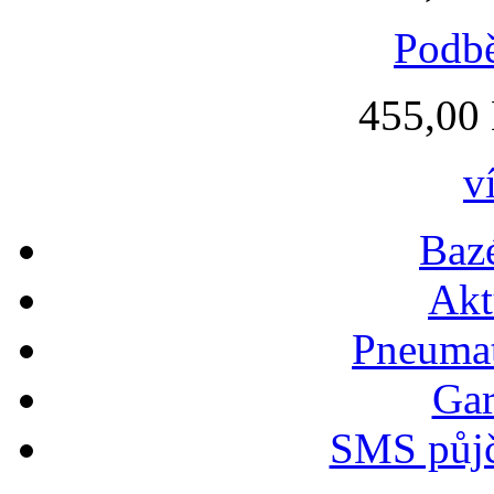
Podb
455,00
v
Bazé
Akt
Pneumat
Gar
SMS půjč