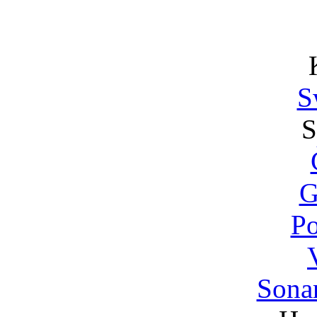
S
S
G
P
Sonar