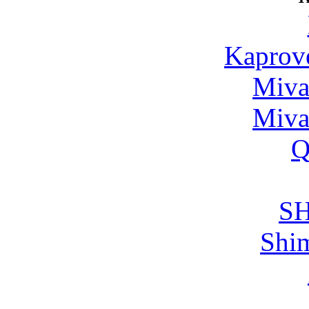
Kaprov
Miva
Miva
Q
S
Shi