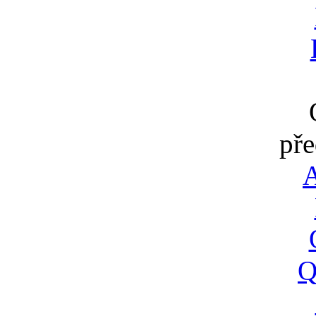
pře
A
Q