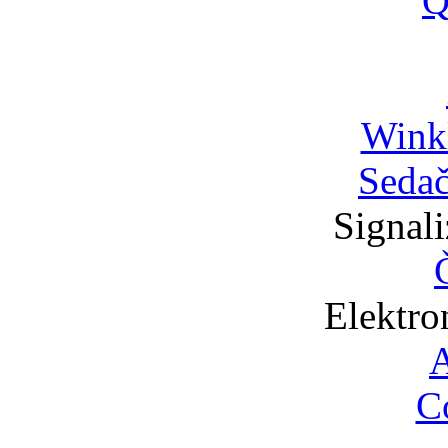
Q
Wink
Sedač
Signali
Elektro
A
C