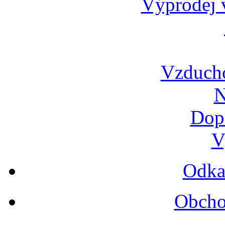
Výprodej v
Vzduch
N
Dop
V
Odka
Obcho