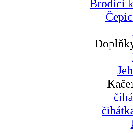
Brodící k
Čepic
Doplňky,
Jeh
Kačen
čihá
čihátk