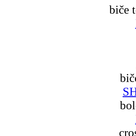
biče 
bič
S
bo
cro