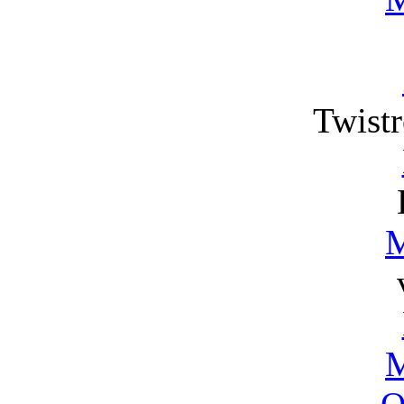
Twistr
M
M