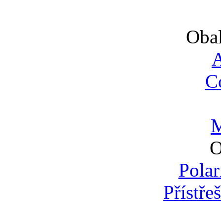
Obal
A
C
M
O
Polar
Přístře