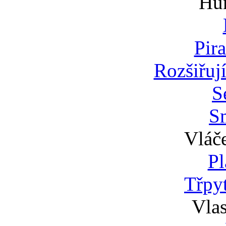
Hu
Pir
Rozšiřují
S
S
Vláče
P
Třpy
Vlas