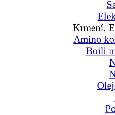
S
Ele
Krmení, E
Amino ko
Boili 
N
N
Olej
Po