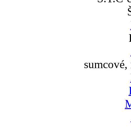
sumcové, 
M