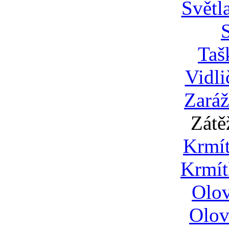
Světl
S
Taš
Vidli
Zaráž
Zátě
Krmí
Krmít
Olo
Olov