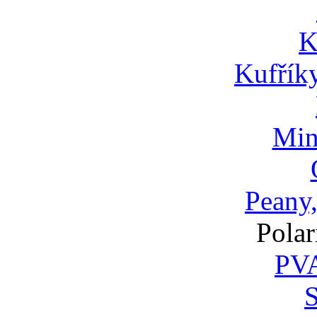
K
Kufříky
Min
Peany,
Polar
PVA