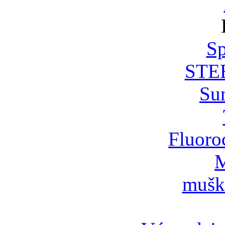
Sp
STE
Su
Fluoro
M
mušk