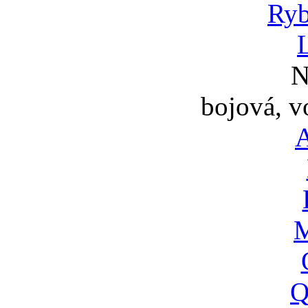
Ryb
N
bojová, v
A
M
Q