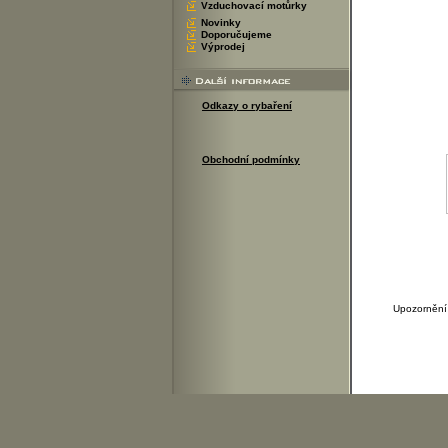
Vzduchovací motůrky
Novinky
Doporučujeme
Výprodej
Odkazy o rybaření
Obchodní podmínky
Upozornění 