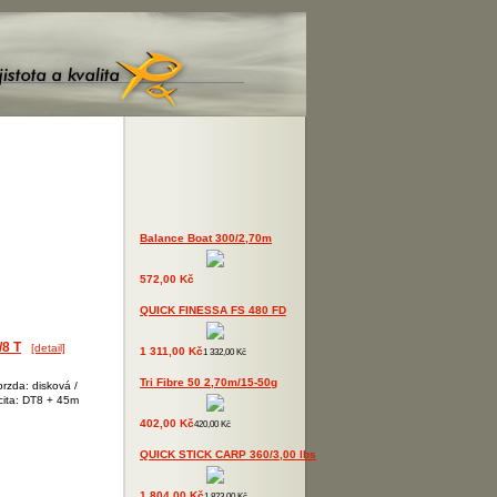
Balance Boat 300/2,70m
572,00 Kč
QUICK FINESSA FS 480 FD
/8 T
[detail]
1 311,00 Kč
1 332,00 Kč
Tri Fibre 50 2,70m/15-50g
rzda: disková /
acita: DT8 + 45m
402,00 Kč
420,00 Kč
QUICK STICK CARP 360/3,00 lbs
1 804,00 Kč
1 823,00 Kč