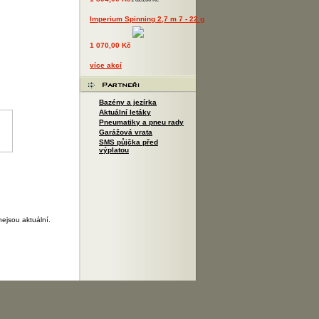
Imperium Spinning 2,7 m 7 - 22 g
1 070,00 Kč
více akcí
Bazény a jezírka
Aktuální letáky
Pneumatiky a pneu rady
Garážová vrata
SMS půjčka před
výplatou
ejsou aktuální.