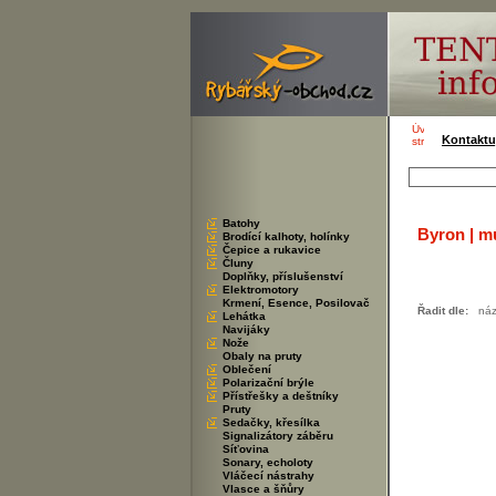
Kontaktu
Batohy
Byron | m
Brodící kalhoty, holínky
Čepice a rukavice
Čluny
Doplňky, příslušenství
Elektromotory
Krmení, Esence, Posilovač
Řadit dle:
ná
Lehátka
Navijáky
Nože
Obaly na pruty
Oblečení
Polarizační brýle
Přístřešky a deštníky
Pruty
Sedačky, křesílka
Signalizátory záběru
Síťovina
Sonary, echoloty
Vláčecí nástrahy
Vlasce a šňůry