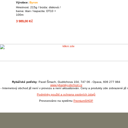
Výrobce:
Byron
Hmotnost: 215g / brzda: disková /
barva: titan / kapacita: DT10 +
100m
3 989,00 Kč
Rybářské potřeby
: Pavel Šmach, Gudrichova 104, 747 06 - Opava, 606 277 984
www.rybarsky-obchod.cz
- Internetový obchod již není v provozu a není aktualizován. Ceny a produkty zde zobrazené již n
Podmínky použití a ochrana osobních údajů
Provozováno na systému
PremiumSHOP