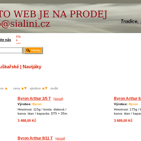
jte nás
uškařské | Navijáky
zvu
ceny
výrobce
zrušit
Byron Arthur 3/5 T
Byron Arthur 6
[detail]
Výrobce:
Byron
Výrobce:
Byron
Hmotnost: 115g / brzda: disková /
Hmotnost: 175g / b
barva: titan / kapacita: DT5 + 35m
barva: titan / kap
3 488,00 Kč
3 689,00 Kč
Byron Arthur 9/11 T
[detail]