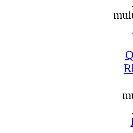
mult
Q
R
m