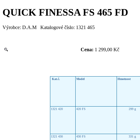
QUICK FINESSA FS 465 FD
Výrobce:
D.A.M
Katalogové číslo:
1321 465
Cena:
1 299,00 Kč
Kat.č.
Model
Hmotnost
1321 420
420 FS
299 g
1321 430
430 FS
331
g