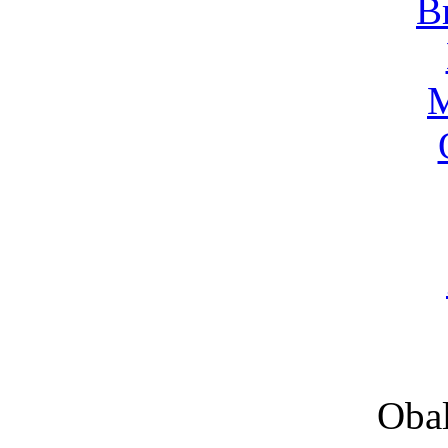
B
M
Obal