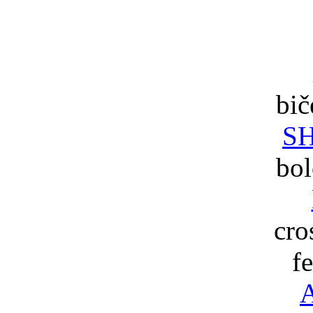
bič
S
bo
cro
f
A