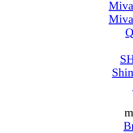
Miva
Miva
Q
S
Shi
m
B