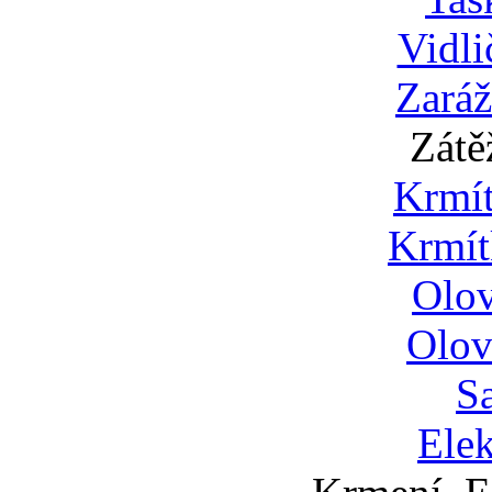
Vidli
Zaráž
Zátě
Krmí
Krmít
Olo
Olov
S
Ele