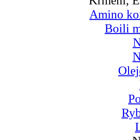
Krmení, E
Amino ko
Boili 
N
N
Olej
Po
Ryb