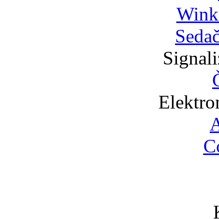
Wink
Sedač
Signali
Elektro
A
C