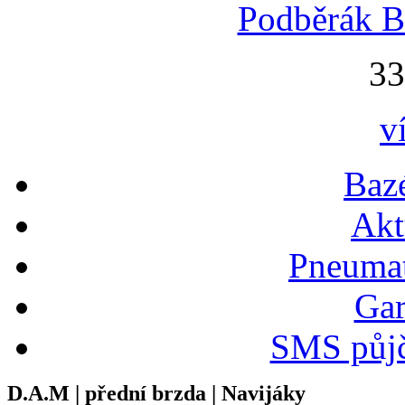
Podběrák B
33
v
Bazé
Akt
Pneumat
Gar
SMS půjč
D.A.M | přední brzda | Navijáky