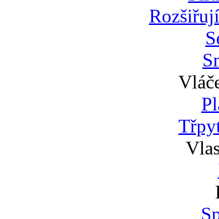
Rozšiřují
S
S
Vláče
P
Třpy
Vlas
Sp