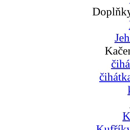
Doplňky,
Jeh
Kačen
čihá
čihátk
K
Kufříky