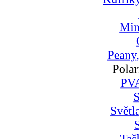
Min
Peany,
Polar
PVA
Světl
S
Taš