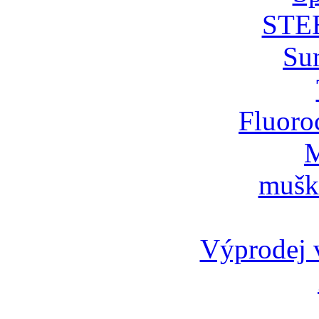
STE
Su
Fluoro
M
mušk
Výprodej v