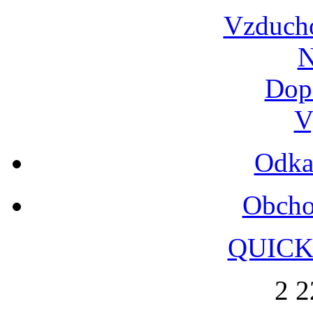
Vzduch
N
Dop
V
Odka
Obcho
QUICK
2 2