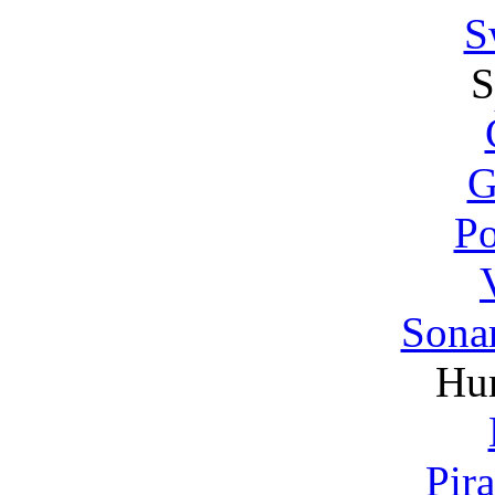
S
S
G
P
Sonar
Hu
Pir