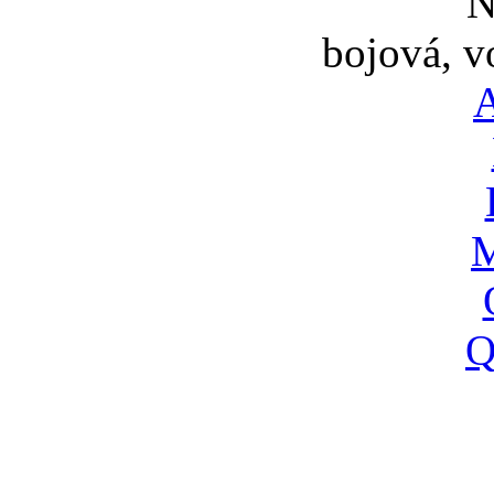
N
bojová, v
A
M
Q