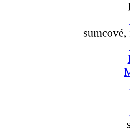
sumcové, 
M