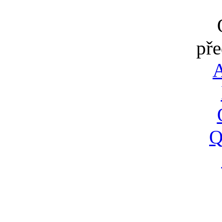
pře
A
Q