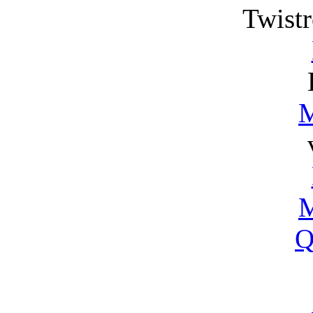
Twistr
M
M
Q