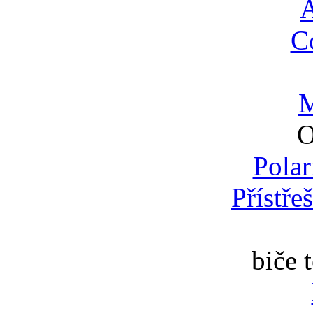
A
C
M
O
Polar
Přístře
biče 