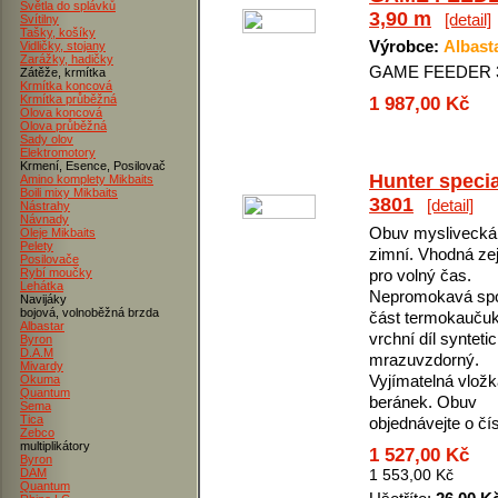
Světla do splávků
3,90 m
[detail]
Svítilny
Tašky, košíky
Výrobce:
Albast
Vidličky, stojany
Zarážky, hadičky
GAME FEEDER 3
Zátěže, krmítka
Krmítka koncová
Krmítka průběžná
1 987,00 Kč
Olova koncová
Olova průběžná
Sady olov
Elektromotory
Krmení, Esence, Posilovač
Hunter specia
Amino komplety Mikbaits
Boili mixy Mikbaits
3801
[detail]
Nástrahy
Návnady
Obuv myslivecká
Oleje Mikbaits
Pelety
zimní. Vhodná z
Posilovače
Rybí moučky
pro volný čas.
Lehátka
Nepromokavá sp
Navijáky
bojová, volnoběžná brzda
část termokaučuk
Albastar
vrchní díl synteti
Byron
D.A.M
mrazuvzdorný.
Mivardy
Vyjímatelná vlož
Okuma
Quantum
beránek. Obuv
Sema
Tica
objednávejte o čísl
Zebco
multiplikátory
1 527,00 Kč
Byron
DAM
1 553,00 Kč
Quantum