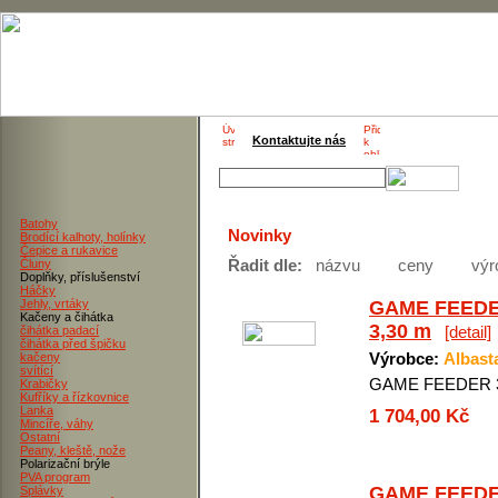
Kontaktujte nás
Batohy
Novinky
Brodící kalhoty, holínky
Čepice a rukavice
Řadit dle:
názvu
ceny
výr
Čluny
Doplňky, příslušenství
Háčky
Jehly, vrtáky
GAME FEED
Kačeny a čihátka
3,30 m
[detail]
čihátka padací
čihátka před špičku
Výrobce:
Albast
kačeny
svítící
GAME FEEDER 3
Krabičky
Kufříky a řízkovnice
Lanka
1 704,00 Kč
Mincíře, váhy
Ostatní
Peany, kleště, nože
Polarizační brýle
PVA program
GAME FEED
Splávky