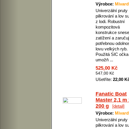
Výrobce:
Mivard
Univerzální pruty
pilkrování a lov 
z lodi. Robustní
kompozitová
konstrukce snese
zatížení a zaruču
potřebnou odolnos
lovu velkých ryb.
Použitá SIC očka
umožň ...
525,00 Kč
547,00 Kč
Ušetříte:
22,00 K
Fanatic Boat
Master 2,1 m 
200 g
[detail]
Výrobce:
Mivard
Univerzální pruty
pilkrování a lov 