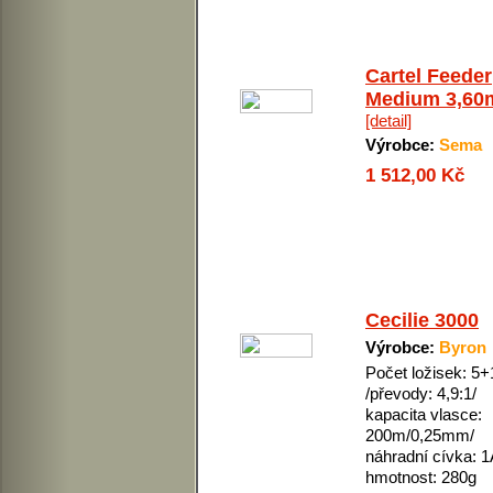
Cartel Feeder
Medium 3,60
[detail]
Výrobce:
Sema
1 512,00 Kč
Cecilie 3000
Výrobce:
Byron
Počet ložisek: 5+
/převody: 4,9:1/
kapacita vlasce:
200m/0,25mm/
náhradní cívka: 1
hmotnost: 280g