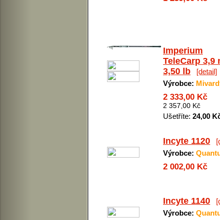
Imperium
TeleCarp 3,9
3,50 lb
[detail]
Výrobce:
Mivard
2 333,00 Kč
2 357,00 Kč
Ušetříte:
24,00 K
Incyte 1120
[
Výrobce:
Quant
2 002,00 Kč
Incyte 1140
[
Výrobce:
Quant