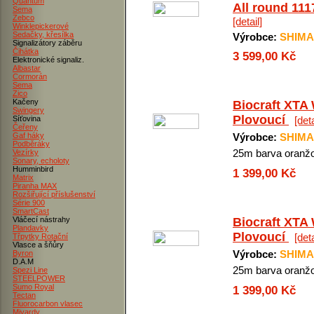
Quantum
All round 111
Sema
Zebco
[detail]
Winklepickerové
Sedačky, křesílka
Výrobce:
SHIM
Signalizátory záběru
Čihátka
3 599,00 Kč
Elektronické signaliz.
Albastar
Cormorán
Sema
Zico
Kačeny
Biocraft XTA
Swingery
Plovoucí
Síťovina
[deta
Čeřeny
Gaf háky
Výrobce:
SHIM
Podběráky
25m barva oranž
Vezírky
Sonary, echoloty
Humminbird
1 399,00 Kč
Matrix
Piranha MAX
Rozšiřující příslušenství
Série 900
SmartCast
Vláčecí nástrahy
Biocraft XTA
Plandavky
Plovoucí
[deta
Třpytky Rotační
Vlasce a šňůry
Výrobce:
SHIM
Byron
D.A.M
25m barva oranž
Spezi Line
STEELPOWER
Sumo Royal
1 399,00 Kč
Tectan
Fluorocarbon vlasec
Mivardy