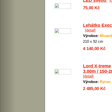
LED světlo
[
75,00 Kč
Lehátko Exec
[detail]
Výrobce:
Mivard
210 x 92 cm
4 140,00 Kč
Lord X-treme
3,00m / 150-
[detail]
Výrobce:
Byron
2 485,00 Kč