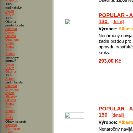
Ušetříte:
26,00 K
Rhino LC
Tica
muškařské
Byron
POPULAR - 
D.A.M
Tica
130
[detail]
Okuma
přední brzda
Výrobce:
Albast
Albastar
Byron
Nenáročný navijá
Okuma
Quantum
zadní brzdou pro 
Rhino
opravdu rybářské
Sema
Tica
kroky.
Zebco
sumcové
293,00 Kč
surfové
Byron
D.A.M
Okuma
Tica
Zebco
zadní brzda
Albastar
Browning
Byron
Mivardy
Okuma
Sema
Tica
POPULAR - 
Zebco
150
Zico
[detail]
Nože
Obaly na pruty
Výrobce:
Albast
Albastar
Nenáročný navijá
Cormoran
Esox