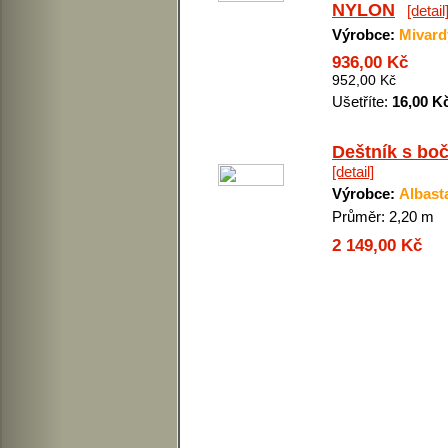
NYLON
[detail
Výrobce:
Mivard
936,00 Kč
952,00 Kč
Ušetříte:
16,00 K
Deštník s bo
[detail]
Výrobce:
Albast
Průměr: 2,20 m
2 149,00 Kč