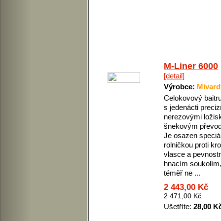
M-Liner 6000
[detail]
Výrobce:
Mivard
Celokovový baitr
s jedenácti preci
nerezovými ložis
šnekovým převo
Je osazen speciá
rolničkou proti kr
vlasce a pevnost
hnacím soukolím,
téměř ne ...
2 443,00 Kč
2 471,00 Kč
Ušetříte:
28,00 K