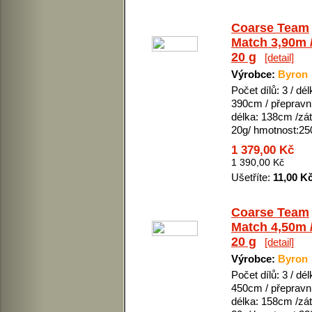
Coarse Team
Match 3,90m /
20 g
[detail]
Výrobce:
Byron
Počet dílů: 3 / dél
390cm / přepravn
délka: 138cm /zát
20g/ hmotnost:25
1 379,00 Kč
1 390,00 Kč
Ušetříte:
11,00 K
Coarse Team
Match 4,50m /
20 g
[detail]
Výrobce:
Byron
Počet dílů: 3 / dél
450cm / přepravn
délka: 158cm /zát