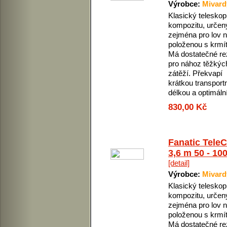
Výrobce:
Mivard
Klasický teleskop
kompozitu, určen
zejména pro lov 
položenou s krmí
Má dostatečné re
pro nához těžkýc
zátěží. Překvapí
krátkou transport
délkou a optimální 
830,00 Kč
Fanatic Tele
3,6 m 50 - 10
[detail]
Výrobce:
Mivard
Klasický teleskop
kompozitu, určen
zejména pro lov 
položenou s krmí
Má dostatečné re