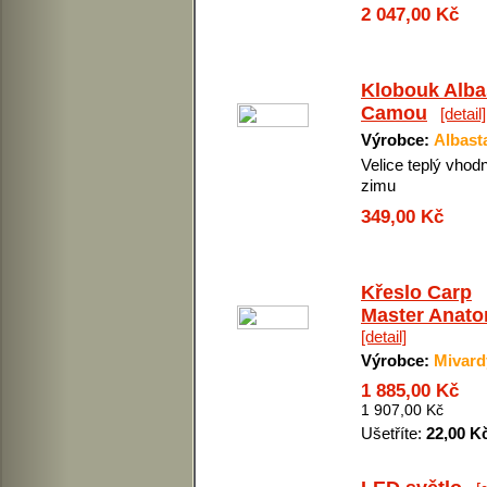
2 047,00 Kč
Klobouk Alba
Camou
[detail]
Výrobce:
Albast
Velice teplý vhodn
zimu
349,00 Kč
Křeslo Carp
Master Anato
[detail]
Výrobce:
Mivard
1 885,00 Kč
1 907,00 Kč
Ušetříte:
22,00 K