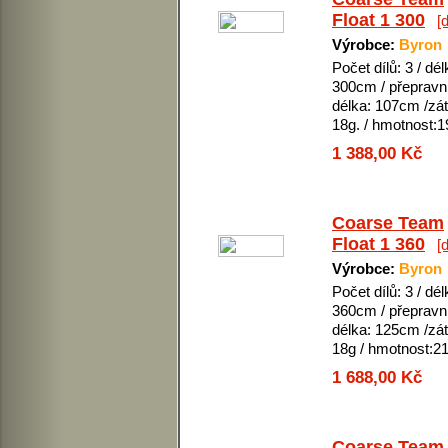
Float 1 300
[d
Výrobce:
Byron
Počet dílů: 3 / dél
300cm / přepravn
délka: 107cm /zát
18g. / hmotnost:
1 388,00 Kč
Coarse Team
Float 1 360
[d
Výrobce:
Byron
Počet dílů: 3 / dél
360cm / přepravn
délka: 125cm /zát
18g / hmotnost:2
1 688,00 Kč
Coarse Team