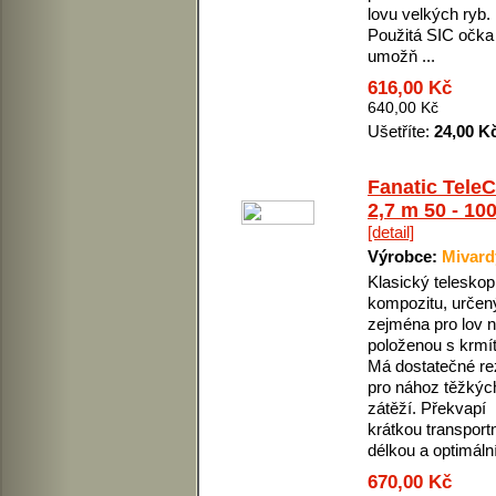
lovu velkých ryb.
Použitá SIC očka
umožň ...
616,00 Kč
640,00 Kč
Ušetříte:
24,00 K
Fanatic Tele
2,7 m 50 - 10
[detail]
Výrobce:
Mivard
Klasický teleskop
kompozitu, určen
zejména pro lov 
položenou s krmí
Má dostatečné re
pro nához těžkýc
zátěží. Překvapí
krátkou transport
délkou a optimální 
670,00 Kč