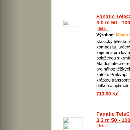
Fanatic Tele
3,0 m 50 - 10
[detail]
Výrobce:
Mivard
Klasický teleskop
kompozitu, určen
zejména pro lov 
položenou s krmí
Má dostatečné re
pro nához těžkýc
zátěží. Překvapí
krátkou transport
délkou a optimální 
710,00 Kč
Fanatic Tele
3,3 m 50 - 10
[detail]