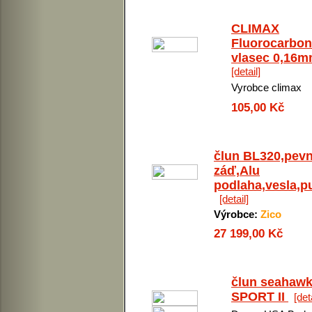
CLIMAX
Fluorocarbon
vlasec 0,16
[detail]
Vyrobce climax
105,00 Kč
člun BL320,pev
záď,Alu
podlaha,vesla,
[detail]
Výrobce:
Zico
27 199,00 Kč
člun seahaw
SPORT II
[det