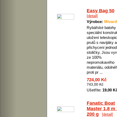
Easy Bag 50
[detail]
Výrobce:
Mivard
Rybářské batohy
speciální konstru
uložení teleskopi
prutů s navijáky a
přichycení jedno
stoličky. Jsou vy
ze 100%
nepromokavého
materiálu, odolné
proti pr ...
724,00 Kč
743,00 Kč
Ušetříte:
19,00 K
Fanatic Boat
Master 1,8 m 
200 g
[detail]