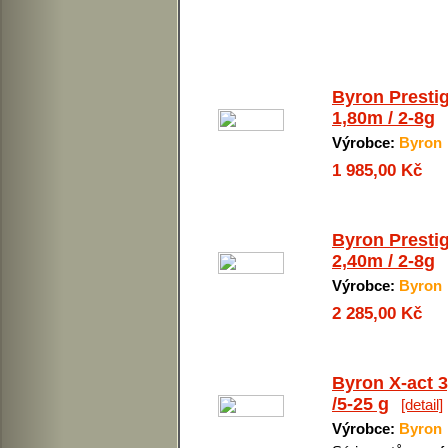
Byron Presti
1,80m / 2-8g
Výrobce:
Byron
1 985,00 Kč
Byron Presti
2,40m / 2-8g
Výrobce:
Byron
2 285,00 Kč
Byron X-act 
/5-25 g
[detail]
Výrobce:
Byron