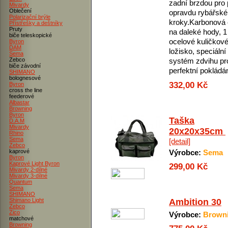
zadní brzdou pro 
Mivardy
Oblečení
opravdu rybářské
Polarizační brýle
kroky.Karbonová 
Přístřešky a deštníky
Pruty
na daleké hody, 1
biče teleskopické
ocelové kuličkov
Byron
DAM
ložisko, speciální
Sema
Zebco
systém zdvihu pr
biče závodní
perfektní pokládání
SHIMANO
bolognesové
332,00 Kč
Byron
cross the line
feederové
Albastar
Browning
Byron
Taška
D.A.M
Mivardy
20x20x35cm
Rhino
Sema
[detail]
Zebco
kaprové
Výrobce:
Sema
Byron
Kaprové Light Byron
299,00 Kč
Mivardy 2-dílné
Mivardy 3-dílné
Quantum
Sema
SHIMANO
Shimano Light
Ambition 30
Zebco
Zico
Výrobce:
Brown
matchové
Browning