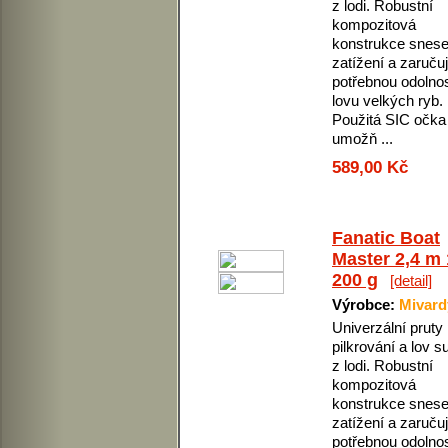
z lodi. Robustní
kompozitová
konstrukce snese
zatížení a zaruču
potřebnou odolnos
lovu velkých ryb.
Použitá SIC očka
umožň ...
589,00 Kč
Fanatic Boat
Master 2,4 m 
200 g
[detail]
Výrobce:
Mivard
Univerzální pruty
pilkrování a lov 
z lodi. Robustní
kompozitová
konstrukce snese
zatížení a zaruču
potřebnou odolnos