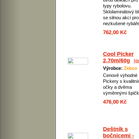
typy rybolovu.
Sklolaminátový b
se silnou akcí pro
nezkušené rybáře
762,00 Kč
Cool Picker
2,70m/60g
[de
Výrobce:
Zebco
Cenově výhodné
Pickery s kvalitní
očky a dvěma
výměnnými špičk
476,00 Kč
Deštník s
bočnicemi -