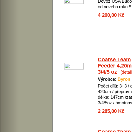
Dovoz USA Budo
od nového roku !!
4 200,00 Kč
Coarse Team
Feeder 4,20m
3/4/5 oz
[detail
Výrobce:
Byron
Počet dílů: 3+3 / 
420cm / přepravn
délka: 147cm /zát
3/4/5oz./ hmotno
2 285,00 Kč
Coarse Team