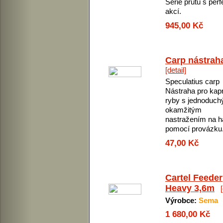
Série prutů s perf
akcí.
945,00 Kč
Carp nástrah
[detail]
Speculatius carp
Nástraha pro kap
ryby s jednoduch
okamžitým
nastražením na 
pomocí provázku
47,00 Kč
Cartel Feeder
Heavy 3,6m
Výrobce:
Sema
1 680,00 Kč