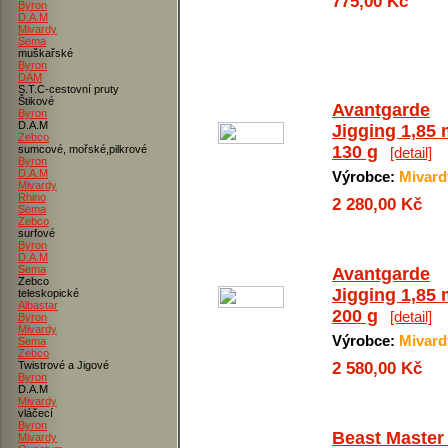
775,00 Kč
Byron
D.A.M
Mivardy
Sema
muškařské
Byron
DAM
S.T.C-cestovní pruty
Štikové
Avantgarde
Byron
D.A.M
Jigging 1,85
Zebco
130 g
sumcové, mořské,pilkrové
[detail]
Byron
D.A.M
Výrobce:
Mivard
Mivardy
Rhino
2 280,00 Kč
Sema
Zebco
surfové
Byron
D.A.M
Sema
Avantgarde
Zebco
Jigging 1,85
teleskopické
Albastar
200 g
[detail]
Byron
Mivardy
Výrobce:
Mivard
Sema
Zebco
Twistrové a Jigové
2 580,00 Kč
Byron
D.A.M
Mivardy
vláčecí
Byron
Beast Master
Mivardy