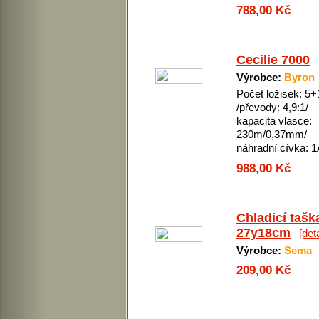
788,00 Kč
Cecilie 7000
Výrobce:
Byron
Počet ložisek: 5+
/převody: 4,9:1/
kapacita vlasce:
230m/0,37mm/
náhradní cívka: 1
988,00 Kč
Chladicí tašk
27y18cm
[deta
Výrobce:
Sema
209,00 Kč