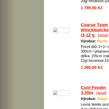
20g/ hmotnost:32
1 785,00 Kč
Coarse Team
Wincklepicke
/3-12 g
[detail]
Výrobce:
Byron
Počet dílů: 2+3 / 
300cm / přepravn
délka: 155cm /zát
12g/ hmotnost:21
1 285,00 Kč
Cool Feeder
3,30m
[detail]
Výrobce:
Zebco
Levný feeder prut
dvou délkách pro