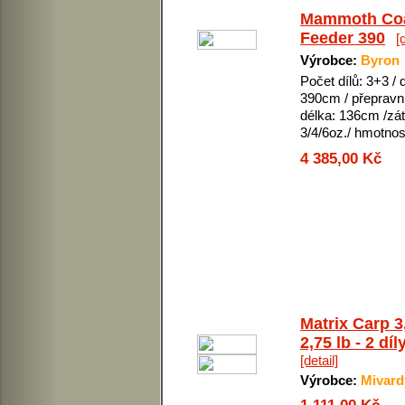
Mammoth Co
Feeder 390
[
Výrobce:
Byron
Počet dílů: 3+3 / 
390cm / přepravn
délka: 136cm /zát
3/4/6oz./ hmotno
4 385,00 Kč
Matrix Carp 3
2,75 lb - 2 díl
[detail]
Výrobce:
Mivard