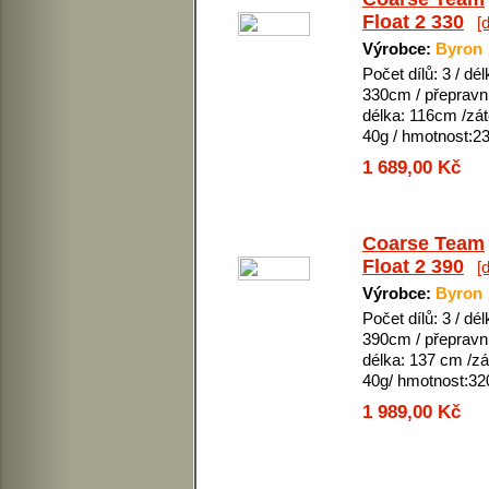
Float 2 330
[d
Výrobce:
Byron
Počet dílů: 3 / dél
330cm / přepravn
délka: 116cm /zát
40g / hmotnost:2
1 689,00 Kč
Coarse Team
Float 2 390
[d
Výrobce:
Byron
Počet dílů: 3 / dél
390cm / přepravn
délka: 137 cm /zá
40g/ hmotnost:32
1 989,00 Kč