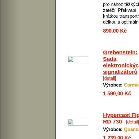
pro nához těžkýc
zátěží. Překvapí
krátkou transport
délkou a optimální 
890,00 Kč
Grebenstein:
Sada
elektronický
signalizátorů
[detail]
Výrobce:
Cormo
1 590,00 Kč
Hypercast Fi
RD 730
[detail]
Výrobce:
Quant
1 239,00 Kč