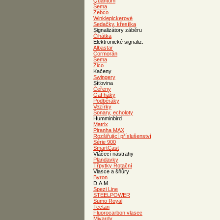
Quantum
Sema
Zebco
Winklepickerové
Sedačky, křesílka
Signalizátory záběru
Čihátka
Elektronické signaliz.
Albastar
Cormorán
Sema
Zico
Kačeny
Swingery
Síťovina
Čeřeny
Gaf háky
Podběráky
Vezírky
Sonary, echoloty
Humminbird
Matrix
Piranha MAX
Rozšiřující příslušenství
Série 900
SmartCast
Vláčecí nástrahy
Plandavky
Třpytky Rotační
Vlasce a šňůry
Byron
D.A.M
Spezi Line
STEELPOWER
Sumo Royal
Tectan
Fluorocarbon vlasec
Mivardy