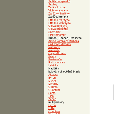
Světla do splávků
Svítilny
Tašky, košíky
Vidličky, stojany
Zarážky, hadičky
Zátěže, krmítka
Krmítka koncová
Krmítka průběžná
Olova koncová
Olova průběžná
Sady olov
Elektromotory
Krmení, Esence, Posilovač
Amino komplety Mikbaits
Boili mixy Mikbaits
Nástrahy
Návnady
Oleje Mikbaits
Pelety
Posilovače
Rybí moučky
Lehátka
Navijáky
bojová, volnoběžná brzda
Albastar
Byron
D.A.M
Mivardy
Okuma
Quantum
Sema
Tica
Zebco
multiplikátory
Byron
DAM
Quantum