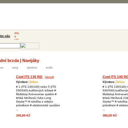
jte nás
dní brzda | Navijáky
zvu
ceny
výrobce
zrušit
Cool ITS 130 RD
Cool ITS 140 R
[detail]
Výrobce:
Zebco
Výrobce:
Zebco
# 1 (ITS 130/140) nebo 5 (ITS
# 1 (ITS 130/140) 
530/540) kuličkových ložisek #
530/540) kuličkovýc
Multistop Anti-reverse systém #
Multistop Anti-reve
lehká hliníková cívka Long
lehká hliníková cí
Stroke™ # rolnička s velkým
Stroke™ # rolnička
průměrem # elektronické vyvážen
průměrem # elektr
...
...
343,00 Kč
360,00 Kč