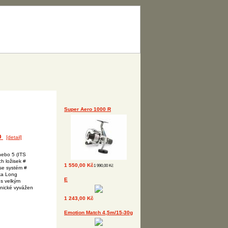
Super Aero 1000 R
D
[detail]
nebo 5 (ITS
h ložisek #
1 550,00 Kč
1 990,00 Kč
rse systém #
vka Long
E
 s velkým
onické vyvážen
1 243,00 Kč
Emotion Match 4,5m/15-30g