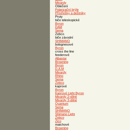
Mivardy
Oblečení
Polarizační brýle
Přístřešky a deštníky
Pruty
biče teleskopické
Byron
DAM
Sema
Zebco
biče závodní
SHIMANO
bolognesové
Byron
cross the line
feederové
Albastar
Browning
Byron
D.A.M
Mivardy
Rhino
Sema
Zebco
kaprové
Byron
Kaprové Light Byron
Mivardy 2-dílné
Mivardy 3-dílné
Quantum
Sema
SHIMANO
Shimano Light
Zebco
Zico
matchové
Browning