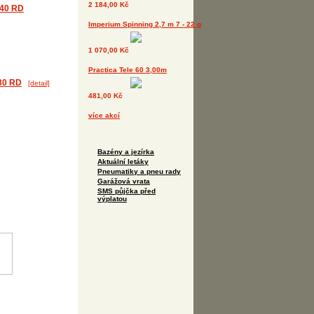
2 184,00 Kč
540 RD
Imperium Spinning 2,7 m 7 - 22 g
1 070,00 Kč
Practica Tele 60 3,00m
30 RD
[detail]
481,00 Kč
více akcí
Bazény a jezírka
Aktuální letáky
Pneumatiky a pneu rady
Garážová vrata
SMS půjčka před
výplatou