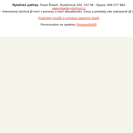
Rybářské potřeby
: Pavel Šmach, Gudrichova 104, 747 06 - Opava, 606 277 984
www.rybarsky-obchod.cz
- Internetový obchod již není v provozu a není aktualizován. Ceny a produkty zde zobrazené již n
Podmínky použití a ochrana osobních údajů
Provozováno na systému
PremiumSHOP