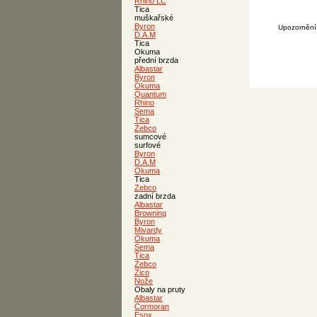
Rhino LC
Tica
muškařské
Byron
Upozornění 
D.A.M
Tica
Okuma
přední brzda
Albastar
Byron
Okuma
Quantum
Rhino
Sema
Tica
Zebco
sumcové
surfové
Byron
D.A.M
Okuma
Tica
Zebco
zadní brzda
Albastar
Browning
Byron
Mivardy
Okuma
Sema
Tica
Zebco
Zico
Nože
Obaly na pruty
Albastar
Cormoran
Esox