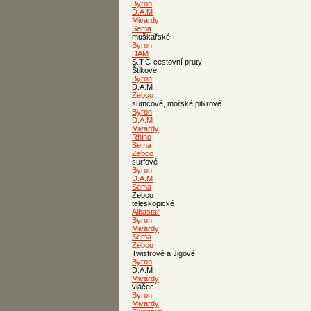
Byron
D.A.M
Mivardy
Sema
muškařské
Byron
DAM
S.T.C-cestovní pruty
Štikové
Byron
D.A.M
Zebco
sumcové, mořské,pilkrové
Byron
D.A.M
Mivardy
Rhino
Sema
Zebco
surfové
Byron
D.A.M
Sema
Zebco
teleskopické
Albastar
Byron
Mivardy
Sema
Zebco
Twistrové a Jigové
Byron
D.A.M
Mivardy
vláčecí
Byron
Mivardy