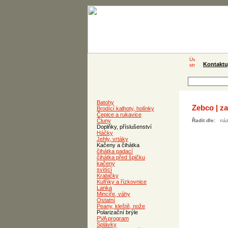
Kontaktu
Batohy
Zebco | za
Brodící kalhoty, holínky
Čepice a rukavice
Čluny
Řadit dle:
ná
Doplňky, příslušenství
Háčky
Jehly, vrtáky
Kačeny a čihátka
čihátka padací
čihátka před špičku
kačeny
svítící
Krabičky
Kufříky a řízkovnice
Lanka
Mincíře, váhy
Ostatní
Peany, kleště, nože
Polarizační brýle
PVA program
Splávky