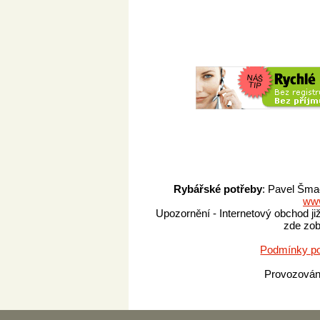
Rybářské potřeby
: Pavel Šma
www
Upozornění - Internetový obchod ji
zde zob
Podmínky po
Provozová