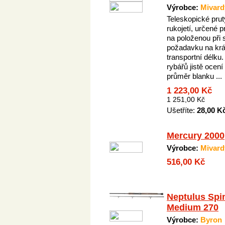
Výrobce:
Mivard
Teleskopické prut
rukojetí, určené p
na položenou při 
požadavku na krá
transportní délku.
rybářů jistě ocen
průměr blanku ...
1 223,00 Kč
1 251,00 Kč
Ušetříte:
28,00 K
Mercury 2000
Výrobce:
Mivard
516,00 Kč
Neptulus Spi
Medium 270
Výrobce:
Byron