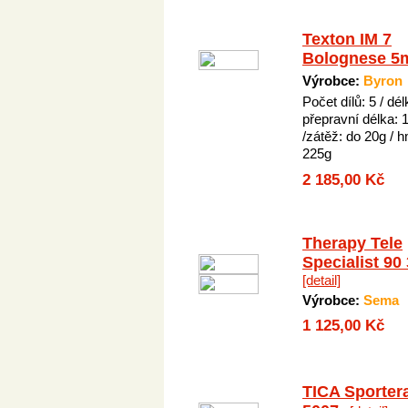
Texton IM 7
Bolognese 5
Výrobce:
Byron
Počet dílů: 5 / dé
přepravní délka:
/zátěž: do 20g / 
225g
2 185,00 Kč
Therapy Tele
Specialist 90
[detail]
Výrobce:
Sema
1 125,00 Kč
TICA Sporter