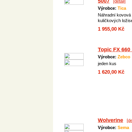
5007
[detail]
Výrobce:
Tica
Náhradní kovová 
kuličkových ložis
1 955,00 Kč
Topic FX 660
Výrobce:
Zebco
jeden kus
1 620,00 Kč
Wolverine
[de
Výrobce:
Sema