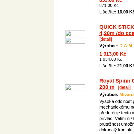
855,00 Kč
871,00 Kč
Ušetříte:
16,00 K
QUICK STIC
4,20m /do cc
[detail]
Výrobce:
D.A.M
1 913,00 Kč
1 934,00 Kč
Ušetříte:
21,00 K
Royal Spinn 
200 m
[detail]
Výrobce:
Mivard
Vysoká odolnost p
mechanickému n
předurčuje tento 
přívlač. Velmi níz
průtažnost umožň
dokonalý kontakt