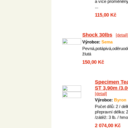
a více proměněn
...
115,00 Kč
Shock 30lbs
[detail]
Výrobce:
Sema
Pevná,potápivá,oděruod
žlutá
150,00 Kč
Specimen Te
ST 3,90m /3,0
[detail]
Výrobce:
Byron
Počet dílů: 2 / dé
přepravní délka:
/zátěž: 3 lb. / hm
2 074,00 Kč