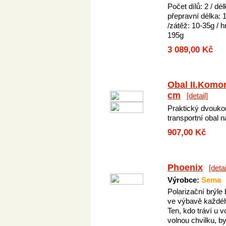
Počet dílů: 2 / dé
přepravní délka:
/zátěž: 10-35g / 
195g
3 089,00 Kč
Obal II.Komo
cm
[detail]
Praktický dvouk
transportní obal n
907,00 Kč
Phoenix
[detai
Výrobce:
Sema
Polarizační brýle 
ve výbavě každéh
Ten, kdo tráví u 
volnou chvilku, b