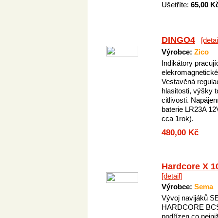
Ušetříte:
65,00 K
DINGO4
[detai
Výrobce:
Zico
Indikátory pracují
elekromagnetické
Vestavěná regula
hlasitosti, výšky 
citlivosti. Napáje
baterie LR23A 12
cca 1rok).
480,00 Kč
Hardcore X 
[detail]
Výrobce:
Sema
Vývoj navijáků 
HARDCORE BCS
podřízen co nejni