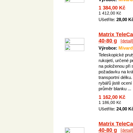
1 384,00 Kč
1 412,00 Kč
Ušetříte:
28,00 K
Matrix TeleCa
40-80 g
[detail]
Výrobce:
Mivard
Teleskopické prut
rukojetí, určené p
na položenou při 
požadavku na krá
transportní délku.
rybářů jistě ocen
průměr blanku ...
1 162,00 Kč
1 186,00 Kč
Ušetříte:
24,00 K
Matrix TeleCa
40-80 g
[detail]