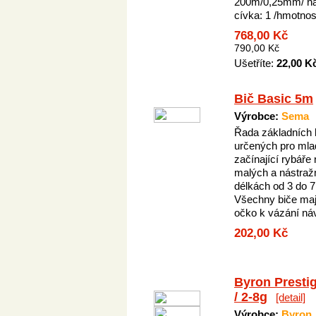
200m/0,25mm/ ná
cívka: 1 /hmotnos
768,00 Kč
790,00 Kč
Ušetříte:
22,00 K
Bič Basic 5m
Výrobce:
Sema
Řada základních 
určených pro mla
začínající rybáře
malých a nástraž
délkách od 3 do 7
Všechny biče maj
očko k vázání náv
202,00 Kč
Byron Presti
/ 2-8g
[detail]
Výrobce:
Byron