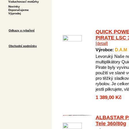
Vzduchovací motůrky
Novinky
Doporučujeme
Výprodej
Odkazy o rybaření
QUICK POW
PIRATE LSC 
[detail]
Obchodní podmínky
Výrobce:
D.A.M
Levoruký Naše n
multiplikátory Qu
Pirate byly vyvinu
použití ve slané v
pro těžký sladko
rybolov. Je celke
jestli pilkrujete, vl
1 389,00 Kč
ALBASTAR 
Tele 360/80g