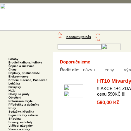
Kontaktujte nás
Batohy
Doporučujeme
Brodící kalhoty, holínky
Čepice a rukavice
Řadit dle:
názvu
ceny
výr
Čluny
Doplňky, příslušenství
Elektromotory
HT10 Mivard
Krmení, Esence, Posilovač
Lehátka
Navijáky
!!!AKCE 1+1 ZD
Nože
cenu 590KČ !!!!
Obaly na pruty
Oblečení
Polarizační brýle
590,00 Kč
Přístřešky a deštníky
Pruty
Sedačky, křesílka
Signalizátory záběru
Síťovina
Sonary, echoloty
Vláčecí nástrahy
Vlasce a šňůry