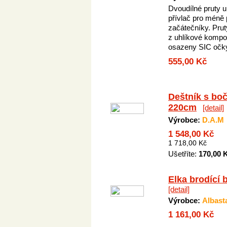
Dvoudílné pruty u
přívlač pro méně 
začátečníky. Prut
z uhlíkové kompo
osazeny SIC očk
555,00 Kč
Deštník s boč
220cm
[detail]
Výrobce:
D.A.M
1 548,00 Kč
1 718,00 Kč
Ušetříte:
170,00 
Elka brodící 
[detail]
Výrobce:
Albast
1 161,00 Kč