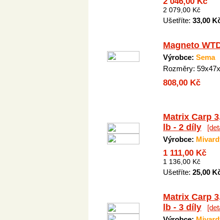
2 046,00 Kč
2 079,00 Kč
Ušetříte:
33,00 K
Magneto WT
Výrobce:
Sema
Rozměry: 59x47
808,00 Kč
Matrix Carp 3
lb - 2 díly
[det
Výrobce:
Mivard
1 111,00 Kč
1 136,00 Kč
Ušetříte:
25,00 K
Matrix Carp 3
lb - 3 díly
[det
Výrobce:
Mivard