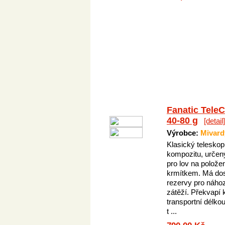
Fanatic Tele
40-80 g
[detail]
Výrobce:
Mivard
Klasický teleskop
kompozitu, určen
pro lov na polože
krmítkem. Má do
rezervy pro náho
zátěží. Překvapí 
transportní délkou
t ...