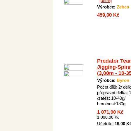
[detail]
Výrobce:
Zebco
459,00 Kč
Predator Tea
Jigging-Spin
(3,00m - 10-3
Výrobce:
Byron
Počet dílů: 2/ dél
přepravní délka:
/zátěž: 10-40g/
hmotnost:180g
1 071,00 Kč
1 090,00 Kč
Ušetříte:
19,00 K