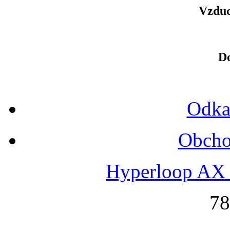
Vzduc
D
Odka
Obcho
Hyperloop AX 
78