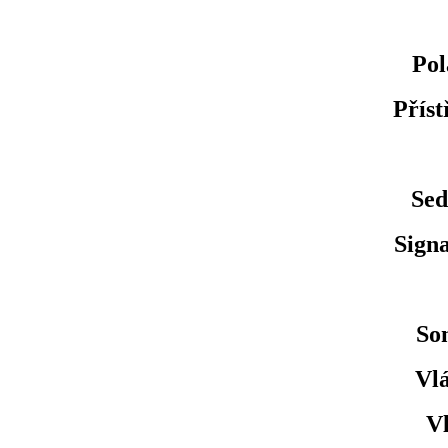
Pol
Příst
Sed
Signa
Son
Vlá
Vl