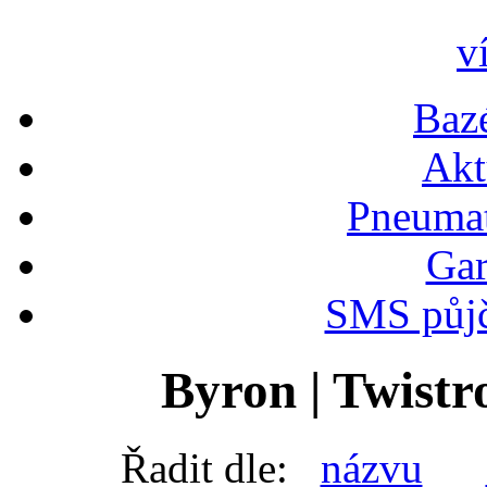
v
Bazé
Akt
Pneumat
Gar
SMS půjč
Byron | Twistr
Řadit dle:
názvu