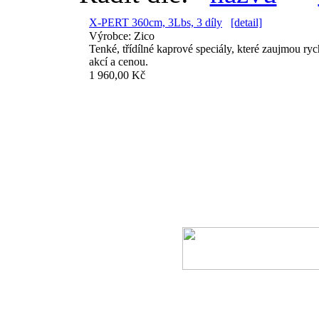
X-PERT 360cm, 3Lbs, 3 díly
[detail]
Výrobce:
Zico
Tenké, třídílné kaprové speciály, které zaujmou ry
akcí a cenou.
1 960,00 Kč