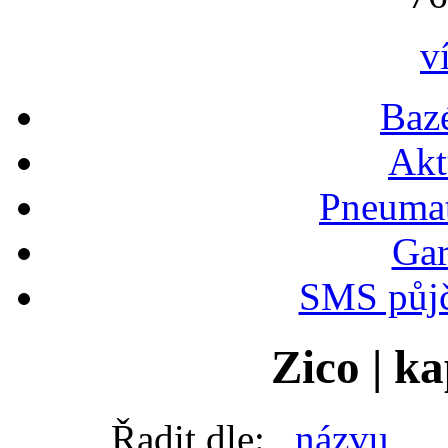
v
Bazé
Akt
Pneumat
Gar
SMS půjč
Zico | k
Řadit dle:
názvu