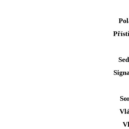
Pol
Příst
Sed
Signa
Son
Vlá
Vl