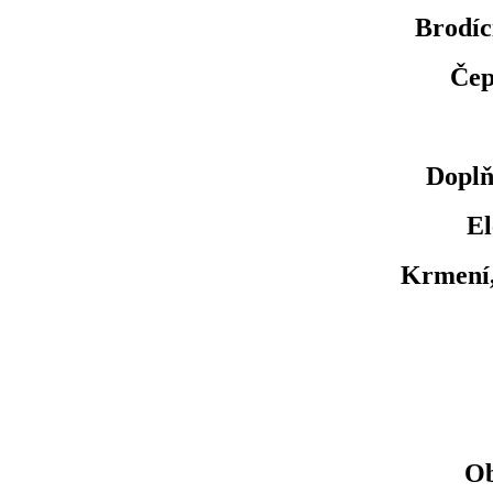
Brodíc
Čep
Doplň
El
Krmení,
Ob