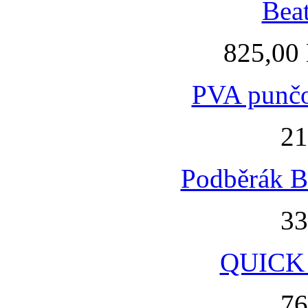
Beat
825,00
PVA punč
21
Podběrák B
33
QUICK 
76