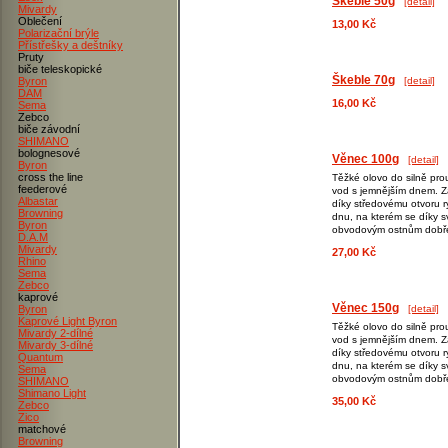
Škeble 50g
[detail]
Mivardy
Oblečení
13,00 Kč
Polarizační brýle
Přístřešky a deštníky
Pruty
biče teleskopické
Škeble 70g
Byron
[detail]
DAM
16,00 Kč
Sema
Zebco
biče závodní
SHIMANO
bolognesové
Věnec 100g
[detail]
Byron
cross the line
Těžké olovo do silně pr
feederové
vod s jemnějším dnem. Z
Albastar
díky středovému otvoru r
Browning
dnu, na kterém se díky 
Byron
obvodovým ostnům dobře
D.A.M
Mivardy
27,00 Kč
Rhino
Sema
Zebco
kaprové
Věnec 150g
Byron
[detail]
Kaprové Light Byron
Těžké olovo do silně pr
Mivardy 2-dílné
vod s jemnějším dnem. Z
Mivardy 3-dílné
díky středovému otvoru r
Quantum
dnu, na kterém se díky 
Sema
obvodovým ostnům dobře
SHIMANO
Shimano Light
35,00 Kč
Zebco
Zico
matchové
Browning