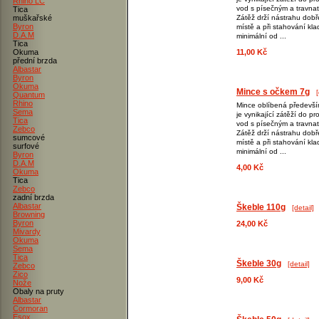
Rhino LC
vod s písečným a travna
Tica
muškařské
Zátěž drží nástrahu dobř
Byron
místě a při stahování kla
D.A.M
minimální od ...
Tica
Okuma
11,00 Kč
přední brzda
Albastar
Byron
Okuma
Mince s očkem 7g
[
Quantum
Rhino
Mince oblíbená především
Sema
je vynikající zátěží do p
Tica
vod s písečným a travna
Zebco
Zátěž drží nástrahu dobř
sumcové
místě a při stahování kla
surfové
minimální od ...
Byron
D.A.M
4,00 Kč
Okuma
Tica
Zebco
zadní brzda
Albastar
Škeble 110g
[detail]
Browning
Byron
24,00 Kč
Mivardy
Okuma
Sema
Tica
Škeble 30g
[detail]
Zebco
Zico
9,00 Kč
Nože
Obaly na pruty
Albastar
Cormoran
Esox