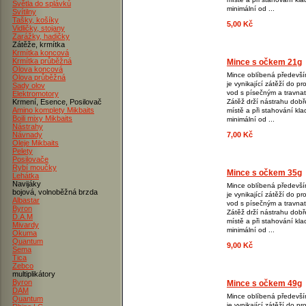
Světla do splávků
minimální od ...
Svítilny
Tašky, košíky
5,00 Kč
Vidličky, stojany
Zarážky, hadičky
Zátěže, krmítka
Krmítka koncová
Krmítka průběžná
Mince s očkem 21g
Olova koncová
Mince oblíbená především
Olova průběžná
je vynikající zátěží do p
Sady olov
vod s písečným a travna
Elektromotory
Krmení, Esence, Posilovač
Zátěž drží nástrahu dobř
Amino komplety Mikbaits
místě a při stahování kla
Boili mixy Mikbaits
minimální od ...
Nástrahy
Návnady
7,00 Kč
Oleje Mikbaits
Pelety
Posilovače
Rybí moučky
Mince s očkem 35g
Lehátka
Navijáky
Mince oblíbená především
bojová, volnoběžná brzda
je vynikající zátěží do p
Albastar
vod s písečným a travna
Byron
Zátěž drží nástrahu dobř
D.A.M
místě a při stahování kla
Mivardy
minimální od ...
Okuma
Quantum
9,00 Kč
Sema
Tica
Zebco
multiplikátory
Byron
Mince s očkem 49g
DAM
Mince oblíbená především
Quantum
je vynikající zátěží do p