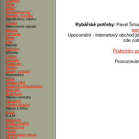
Quantum
Sema
Zebco
Winklepickerové
Sedačky, křesílka
Signalizátory záběru
Čihátka
Rybářské potřeby
: Pavel Šma
Elektronické signaliz.
www
Albastar
Cormorán
Upozornění - Internetový obchod ji
Sema
zde zob
Zico
Kačeny
Swingery
Podmínky po
Síťovina
Čeřeny
Gaf háky
Provozová
Podběráky
Vezírky
Sonary, echoloty
Humminbird
Matrix
Piranha MAX
Rozšiřující příslušenství
Série 900
SmartCast
Vláčecí nástrahy
Plandavky
Třpytky Rotační
Vlasce a šňůry
Byron
D.A.M
Spezi Line
STEELPOWER
Sumo Royal
Tectan
Fluorocarbon vlasec
Mivardy