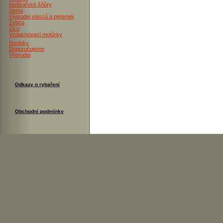
muškařské šňůry
Sema
Výprodej vlasců a pletenek
Zebco
Zico
Vzduchovací motůrky
Novinky
Doporučujeme
Výprodej
Odkazy o rybaření
Obchodní podmínky