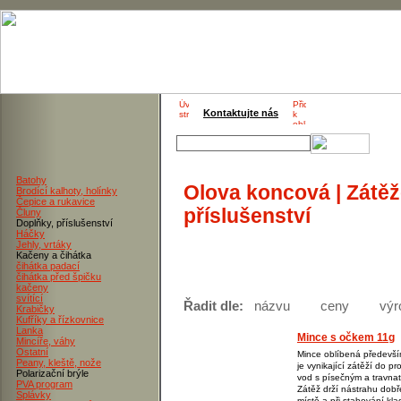
Kontaktujte nás
Batohy
Olova koncová | Zátěže
Brodící kalhoty, holínky
Čepice a rukavice
příslušenství
Čluny
Doplňky, příslušenství
Háčky
Jehly, vrtáky
Kačeny a čihátka
čihátka padací
čihátka před špičku
kačeny
svítící
Řadit dle:
názvu
ceny
výr
Krabičky
Kufříky a řízkovnice
Lanka
Mince s očkem 11g
Mincíře, váhy
Ostatní
Mince oblíbená především
Peany, kleště, nože
je vynikající zátěží do p
Polarizační brýle
vod s písečným a travna
PVA program
Zátěž drží nástrahu dobř
Splávky
místě a při stahování kla