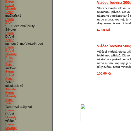
Byron
Vláčecí ledvina 300
D.A.M
Vláčecí mořská olova ur
Mivardy
Sema
hlubinnou přívlač. Olovo 
muškařské
nástrahu v požadované 
Byron
nebo u dna, kopíruje jeho
DAM
díky svému tvaru minimá
S.T.C-cestovní pruty
Štikové
67,00 Kč
Byron
D.A.M
Zebco
sumcové, mořské,pilkrové
Vláčecí ledvina 500
Byron
D.A.M
Vláčecí mořská olova ur
Mivardy
hlubinnou přívlač. Olovo 
Rhino
nástrahu v požadované 
Sema
nebo u dna, kopíruje jeho
Zebco
díky svému tvaru minimá
surfové
Byron
100,00 Kč
D.A.M
Sema
Zebco
teleskopické
Albastar
Byron
Mivardy
Sema
Zebco
Twistrové a Jigové
Byron
D.A.M
Mivardy
vláčecí
Byron
Mivardy