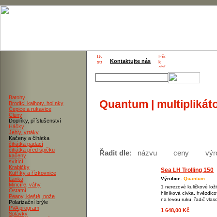
Kontaktujte nás
Batohy
Quantum | multiplikáto
Brodící kalhoty, holínky
Čepice a rukavice
Čluny
Doplňky, příslušenství
Háčky
Jehly, vrtáky
Kačeny a čihátka
čihátka padací
čihátka před špičku
Řadit dle:
názvu
ceny
výr
kačeny
svítící
Krabičky
Sea LH Trolling 150
Kufříky a řízkovnice
Lanka
Výrobce:
Quantum
Mincíře, váhy
1 nerezové kuličkové loži
Ostatní
hliníková cívka, hvězdic
Peany, kleště, nože
na levou ruku, řadič vlas
Polarizační brýle
PVA program
1 648,00 Kč
Splávky