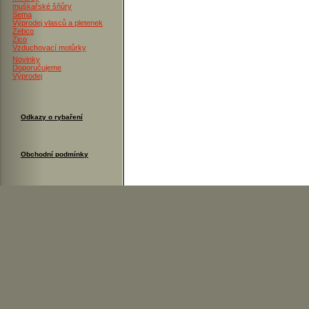
muškařské šňůry
Sema
Výprodej vlasců a pletenek
Zebco
Zico
Vzduchovací motůrky
Novinky
Doporučujeme
Výprodej
Odkazy o rybaření
Obchodní podmínky