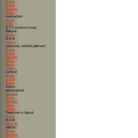
Byron
D.A.M
Mivardy
Sema
muškařské
Byron
DAM
S.T.C-cestovní pruty
Štikové
Byron
D.A.M
Zebco
sumcové, mořské,pilkrové
Byron
D.A.M
Mivardy
Rhino
Sema
Zebco
surfové
Byron
D.A.M
Sema
Zebco
teleskopické
Albastar
Byron
Mivardy
Sema
Zebco
Twistrové a Jigové
Byron
D.A.M
Mivardy
vláčecí
Byron
Mivardy