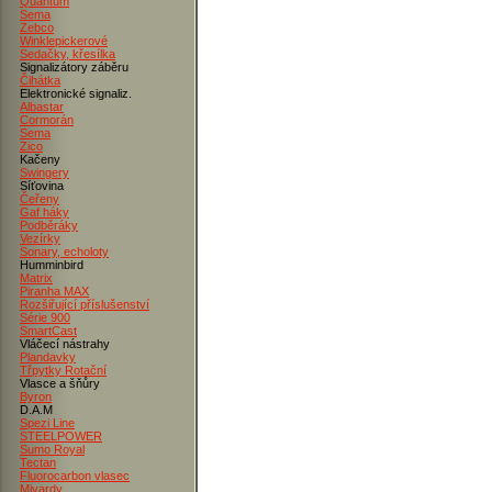
Quantum
Sema
Zebco
Winklepickerové
Sedačky, křesílka
Signalizátory záběru
Čihátka
Elektronické signaliz.
Albastar
Cormorán
Sema
Zico
Kačeny
Swingery
Síťovina
Čeřeny
Gaf háky
Podběráky
Vezírky
Sonary, echoloty
Humminbird
Matrix
Piranha MAX
Rozšiřující příslušenství
Série 900
SmartCast
Vláčecí nástrahy
Plandavky
Třpytky Rotační
Vlasce a šňůry
Byron
D.A.M
Spezi Line
STEELPOWER
Sumo Royal
Tectan
Fluorocarbon vlasec
Mivardy