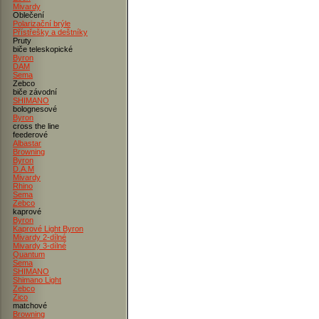
Mivardy
Oblečení
Polarizační brýle
Přístřešky a deštníky
Pruty
biče teleskopické
Byron
DAM
Sema
Zebco
biče závodní
SHIMANO
bolognesové
Byron
cross the line
feederové
Albastar
Browning
Byron
D.A.M
Mivardy
Rhino
Sema
Zebco
kaprové
Byron
Kaprové Light Byron
Mivardy 2-dílné
Mivardy 3-dílné
Quantum
Sema
SHIMANO
Shimano Light
Zebco
Zico
matchové
Browning