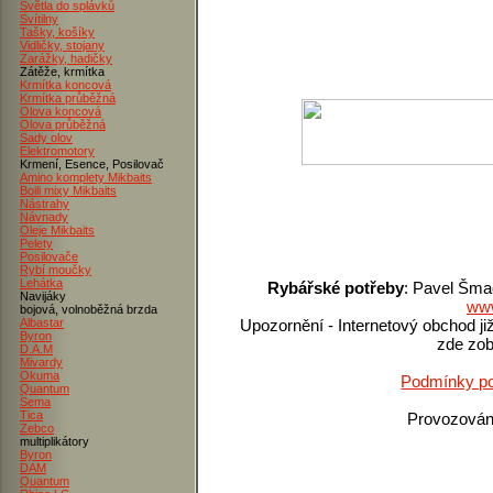
Světla do splávků
Svítilny
Tašky, košíky
Vidličky, stojany
Zarážky, hadičky
Zátěže, krmítka
Krmítka koncová
Krmítka průběžná
Olova koncová
Olova průběžná
Sady olov
Elektromotory
Krmení, Esence, Posilovač
Amino komplety Mikbaits
Boili mixy Mikbaits
Nástrahy
Návnady
Oleje Mikbaits
Pelety
Posilovače
Rybí moučky
Lehátka
Rybářské potřeby
: Pavel Šma
Navijáky
www
bojová, volnoběžná brzda
Albastar
Upozornění - Internetový obchod ji
Byron
zde zob
D.A.M
Mivardy
Okuma
Podmínky po
Quantum
Sema
Tica
Provozová
Zebco
multiplikátory
Byron
DAM
Quantum