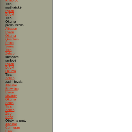
Rhino LC
Tica
muškařské
Byron
D.A.M
Tica
Okuma
přední brzda
Albastar
Byron
Okuma
Quantum
Rhino
Sema
Tica
Zebco
sumcové
surfové
Byron
D.A.M
Okuma
Tica
Zebco
zadní brzda
Albastar
Browning
Byron
Mivardy
Okuma
Sema
Tica
Zebco
Zico
Nože
Obaly na pruty
Albastar
Cormoran
Esox