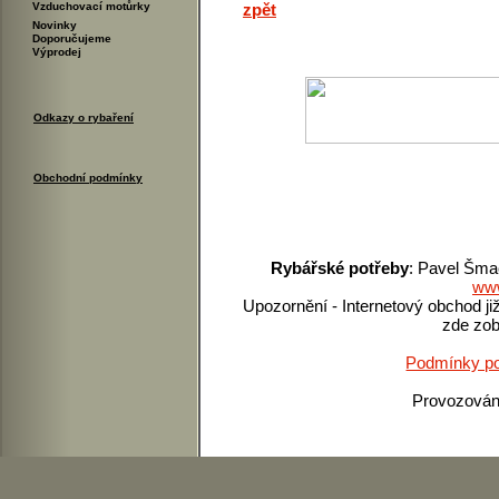
Vzduchovací motůrky
zpět
Novinky
Doporučujeme
Výprodej
Odkazy o rybaření
Obchodní podmínky
Rybářské potřeby
: Pavel Šma
www
Upozornění - Internetový obchod ji
zde zob
Podmínky po
Provozová