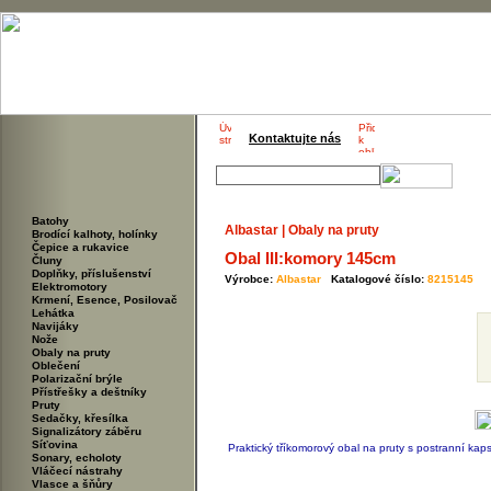
Kontaktujte nás
Batohy
Albastar | Obaly na pruty
Brodící kalhoty, holínky
Čepice a rukavice
Obal III:komory 145cm
Čluny
Doplňky, příslušenství
Výrobce:
Albastar
Katalogové číslo:
8215145
Elektromotory
Krmení, Esence, Posilovač
Lehátka
Navijáky
Nože
Obaly na pruty
Oblečení
Polarizační brýle
Přístřešky a deštníky
Pruty
Sedačky, křesílka
Signalizátory záběru
Síťovina
Praktický tříkomorový obal na pruty s postranní kap
Sonary, echoloty
Vláčecí nástrahy
Vlasce a šňůry