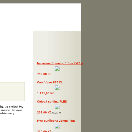
Imperium Spinning 1,8 m 7-22 g
730,00 Kč
Cool Viper 865 DL
1 131,00 Kč
Čelová svítilna 7LED
n. 2x prošité švy
2 masivní kovové
206,00 Kč
290,00 Kč
olstrovány.
PVA punčocha 25mm / 5m
210,00 Kč