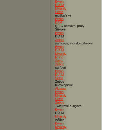
Byron
D.A.M
Mivardy
Sema
muškařské
Byron
DAM
S.T.C-cestovní pruty
Štikové
Byron
D.A.M
Zebco
sumcové, mořské,pilkrové
Byron
D.A.M
Mivardy
Rhino
Sema
Zebco
surfové
Byron
D.A.M
Sema
Zebco
teleskopické
Albastar
Byron
Mivardy
Sema
Zebco
Twistrové a Jigové
Byron
D.A.M
Mivardy
vláčecí
Byron
Mivardy