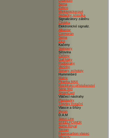
Quantum
Sema
Zebco
Winklepickerové
Sedačky, křesílka
Signalizátory záběru
Čihátka
Elektronické signaliz.
Albastar
Cormorán
Sema
Zico
Kačeny
Swingery
Síťovina
Čeřeny
Gaf háky
Podběráky
Vezírky
Sonary, echoloty
Humminbird
Matrix
Piranha MAX
Rozšiřující příslušenství
Série 900
SmartCast
Vláčecí nástrahy
Plandavky
Třpytky Rotační
Vlasce a šňůry
Byron
D.A.M
Spezi Line
STEELPOWER
Sumo Royal
Tectan
Fluorocarbon vlasec
Mivardy