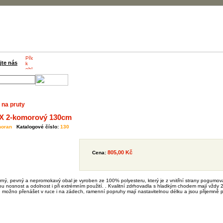
jte nás
 na pruty
X 2-komorový 130cm
oran
Katalogové číslo:
130
805,00 Kč
Cena:
ěrný, pevný a nepromokavý obal je vyroben ze 100% polyesteru, který je z vnitřní strany pogumová
ou nosnost a odolnost i při extrémním použití. . Kvalitní zdrhovadla s hladkým chodem mají vždy 
e možno přenášet v ruce i na zádech, ramenní popruhy mají nastavitelnou délku a jsou přijemně p