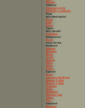
Mivardy
Oblečení
Polarizační brýle
Přístřešky a deštníky
Pruty
biče teleskopické
Byron
DAM
Sema
Zebco
biče závodní
SHIMANO
bolognesové
Byron
cross the line
feederové
Albastar
Browning
Byron
D.A.M
Mivardy
Rhino
Sema
Zebco
kaprové
Byron
Kaprové Light Byron
Mivardy 2-dílné
Mivardy 3-dílné
Quantum
Sema
SHIMANO
Shimano Light
Zebco
Zico
matchové
Browning