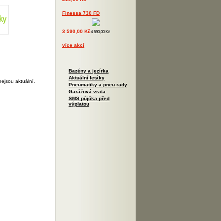
Finessa 730 FD
3 590,00 Kč
4 590,00 Kč
více akcí
Bazény a jezírka
Aktuální letáky
ejsou aktuální.
Pneumatiky a pneu rady
Garážová vrata
SMS půjčka před
výplatou