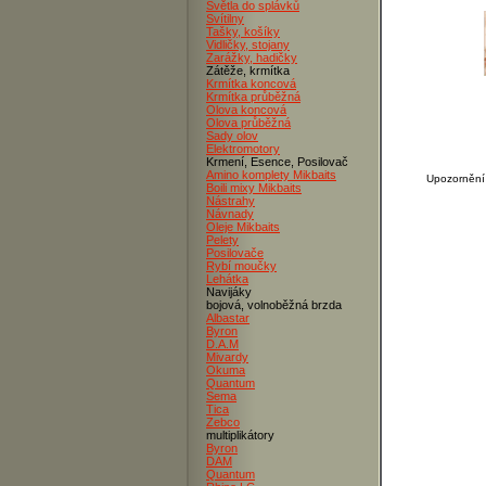
Světla do splávků
Svítilny
Tašky, košíky
Vidličky, stojany
Zarážky, hadičky
Zátěže, krmítka
Krmítka koncová
Krmítka průběžná
Olova koncová
Olova průběžná
Sady olov
Elektromotory
Krmení, Esence, Posilovač
Amino komplety Mikbaits
Upozornění 
Boili mixy Mikbaits
Nástrahy
Návnady
Oleje Mikbaits
Pelety
Posilovače
Rybí moučky
Lehátka
Navijáky
bojová, volnoběžná brzda
Albastar
Byron
D.A.M
Mivardy
Okuma
Quantum
Sema
Tica
Zebco
multiplikátory
Byron
DAM
Quantum