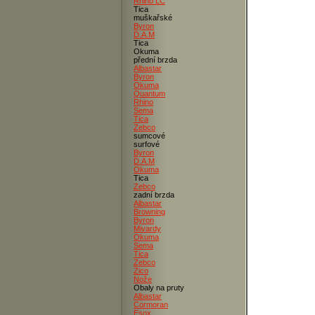
Rhino LC
Tica
muškařské
Byron
D.A.M
Tica
Okuma
přední brzda
Albastar
Byron
Okuma
Quantum
Rhino
Sema
Tica
Zebco
sumcové
surfové
Byron
D.A.M
Okuma
Tica
Zebco
zadní brzda
Albastar
Browning
Byron
Mivardy
Okuma
Sema
Tica
Zebco
Zico
Nože
Obaly na pruty
Albastar
Cormoran
Esox