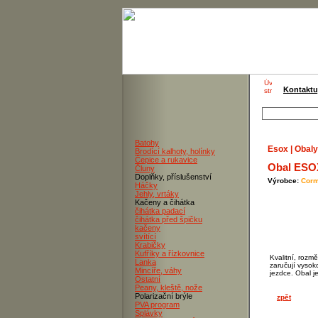
Kontaktu
Batohy
Esox | Obaly
Brodící kalhoty, holínky
Čepice a rukavice
Obal ESO
Čluny
Doplňky, příslušenství
Výrobce:
Corm
Háčky
Jehly, vrtáky
Kačeny a čihátka
čihátka padací
čihátka před špičku
kačeny
svítící
Krabičky
Kufříky a řízkovnice
Kvalitní, rozm
Lanka
zaručují vysok
Mincíře, váhy
jezdce. Obal j
Ostatní
Peany, kleště, nože
Polarizační brýle
zpět
PVA program
Splávky