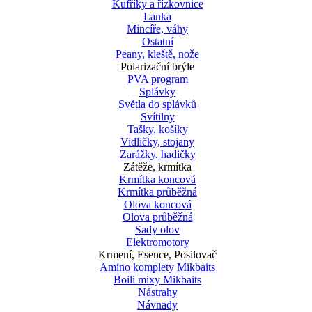
Kufříky a řízkovnice
Lanka
Mincíře, váhy
Ostatní
Peany, kleště, nože
Polarizační brýle
PVA program
Splávky
Světla do splávků
Svítilny
Tašky, košíky
Vidličky, stojany
Zarážky, hadičky
Zátěže, krmítka
Krmítka koncová
Krmítka průběžná
Olova koncová
Olova průběžná
Sady olov
Elektromotory
Krmení, Esence, Posilovač
Amino komplety Mikbaits
Boili mixy Mikbaits
Nástrahy
Návnady