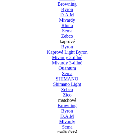
Browning
Byron
D.A.M
Mivardy
Rhino
Sema
Zebco
kaprové
Byron
Kaprové Light Byron
Mivardy 2-dílné
Mivardy 3-dílné
Quantum
Sema
SHIMANO
Shimano Light
Zebco
Zico
matchové
Browning
Byron
D.A.M
Mivardy
Sema
muškařské