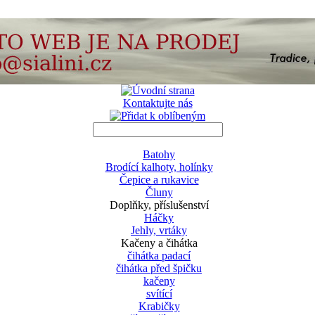
Kontaktujte nás
Batohy
Brodící kalhoty, holínky
Čepice a rukavice
Čluny
Doplňky, příslušenství
Háčky
Jehly, vrtáky
Kačeny a čihátka
čihátka padací
čihátka před špičku
kačeny
svítící
Krabičky