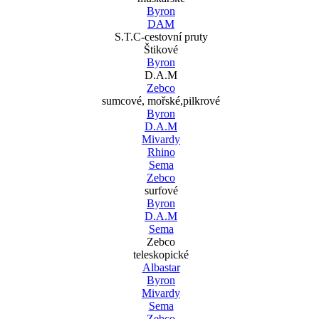
Byron
DAM
S.T.C-cestovní pruty
Štikové
Byron
D.A.M
Zebco
sumcové, mořské,pilkrové
Byron
D.A.M
Mivardy
Rhino
Sema
Zebco
surfové
Byron
D.A.M
Sema
Zebco
teleskopické
Albastar
Byron
Mivardy
Sema
Zebco