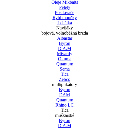
Oleje Mikbaits
Pelety
Posilovače
Rybí moučky
Lehátka
Navijáky
bojová, volnoběžná brzda
Albastar
Byron
D.A.M
Mivardy
Okuma
Quantum
Sema
Tica
Zebco
multiplikátory
Byron
DAM
Quantum
Rhino LC
Tica
muškařské
Byron
D.A.M