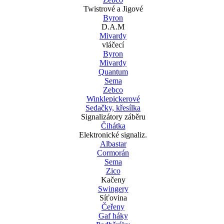
Twistrové a Jigové
Byron
D.A.M
Mivardy
vláčecí
Byron
Mivardy
Quantum
Sema
Zebco
Winklepickerové
Sedačky, křesílka
Signalizátory záběru
Čihátka
Elektronické signaliz.
Albastar
Cormorán
Sema
Zico
Kačeny
Swingery
Síťovina
Čeřeny
Gaf háky