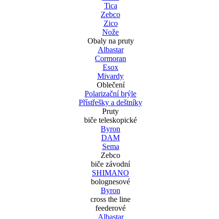
Tica
Zebco
Zico
Nože
Obaly na pruty
Albastar
Cormoran
Esox
Mivardy
Oblečení
Polarizační brýle
Přístřešky a deštníky
Pruty
biče teleskopické
Byron
DAM
Sema
Zebco
biče závodní
SHIMANO
bolognesové
Byron
cross the line
feederové
Albastar